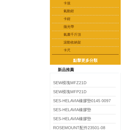
卡規
氣動鉗
卡鉗
拋光帶
氣囊千斤頂
滾動收納架
卡尺
點擊更多分類
新品推薦
SEW模塊MFZ21D
SEW模塊MFP21D
SES-HELAVIA橡膠墊0145 0097
010
SES-HELAVIA橡膠墊
0145 0024 010
SES-HELAVIA橡膠墊
0145 0023 010
ROSEMOUNT配件23501-08