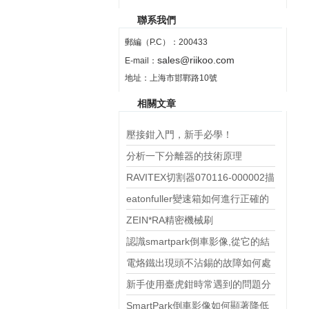
聯系我們
郵編（P.C）：200433
sales@riikoo.com
E-mail：
地址：上海市邯鄲路10號
相關文章
壓接鉗入門，新手必學！
分析一下分離器的技術原理
RAVITEX切割器070116-000002描
述
eatonfuller變速箱如何進行正確的
操作和換擋？
ZEIN*RA精密機械刷
UBS3/UBM3/UBM4/技術數據
認識smartpark倒車影像,從它的結
構和注意事項開始
電烙鐵出現頭不沾錫的故障如何處
理
新手使用臺虎鉗時常遇到的問題分
析
SmartPark倒車影像如何顯著降低