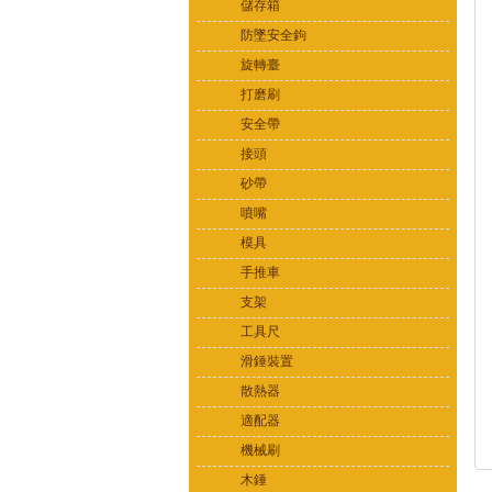
儲存箱
防墜安全鉤
旋轉臺
打磨刷
安全帶
接頭
砂帶
噴嘴
模具
手推車
支架
工具尺
滑錘裝置
散熱器
適配器
機械刷
木錘