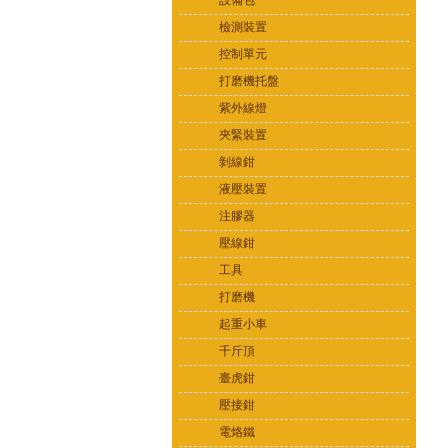
設備包
檢測裝置
控制單元
打磨機托盤
紫外線燈
夾緊裝置
剝線鉗
液壓裝置
注膠器
壓線鉗
工具
打磨機
起重小車
千斤頂
臺虎鉗
壓接鉗
電烙鐵