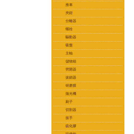
推車
夾鉗
分離器
螺栓
驅動器
吸盤
主軸
儲物箱
劈開器
拔銷器
研磨膜
拋光機
刷子
切割器
扳手
硫化膠