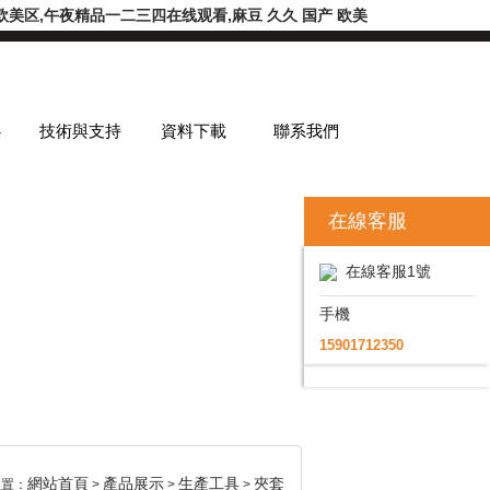
美区,午夜精品一二三四在线观看,麻豆 久久 国产 欧美
心
技術與支持
資料下載
聯系我們
在線客服
在線客服1號
手機
15901712350
網站首頁
產品展示
生產工具
夾套
位置：
>
>
>