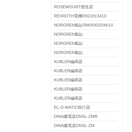
ROSEMOUNT變送器
644HAE5J2M5T1
REXROTH電機R921813410
NORGREN氣缸RM/93025/M/10
NORGREN氣缸
RM/8021/M/EX/100
NORGREN氣缸
PRA/802125/M/EX/80
NORGREN氣缸
PRA/802050/M/EX/125
KUBLER編碼器
8.KIS40.134B.0600.P03.0008
KUBLER編碼器
8.KIS40.134B.0360.P03.0005
KUBLER編碼器
8.KIS40.133B.0360.P03.0008
KUBLER編碼器
8.KIH50.0311.500.S234
KUBLER編碼器
8.KIH50.035A.1024.0080.S234
EL-O-MATIC執行器
PS4000.M0A08A.00N0
DINA繼電器DNSL-ZMR
DINA繼電器DNSL-ZM