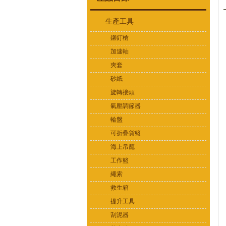
生產工具
鉚釘槍
加速軸
夾套
砂紙
旋轉接頭
氣壓調節器
輪盤
可折疊貨籃
海上吊籠
工作籃
繩索
救生箱
提升工具
刮泥器