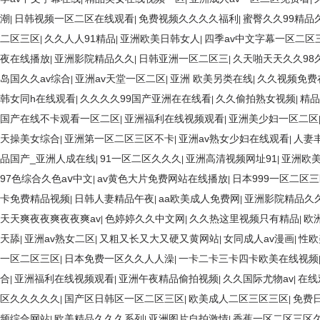
潮
日韩视频一区二区在线观看
免费视频久久久久福利
蜜臀久久99精品
|
|
|
二区三区
久久人人91精品
亚洲欧美日韩女人
四季av中文字幕一区二区
|
|
|
夜在线播放
亚洲影院精品久久
日韩亚洲一区二区三
久天啪天天久久98
|
|
|
岛国久久av综合
亚洲av天堂一区二区
亚洲 欧美另类在线
久久视频免费
|
|
|
韩女同h在线观看
久久久久99国产亚洲在在线看
久久偷拍熟女视频
精品
|
|
|
国产在线不卡观看一区二区
亚洲福利在线视频观看
亚洲美少妇一区二区
|
|
天操美女综合
亚洲第一区二区三区不卡
亚洲av熟女少妇在线观看
人妻
|
|
|
品国产_亚洲人成在线
91一区二区久久久
亚洲高清视频网址91
亚洲欧
|
|
|
97色综合久色aⅴ中文
av黄色大片免费网站在线播放
日本999一区二区
|
|
卡免费精品视频
日韩人妻精品午夜
aa欧美成人免费网
亚洲影院精品久
|
|
|
天天爽夜夜爽夜夜爽av
色婷婷久久中文网
久久热这里视频只有精品
欧
|
|
|
天舔
亚洲av熟女二区
又粗又长又大又硬又黄网站
女同成人av漫画
性欧
|
|
|
|
一区二区三区
日本免费一区久久人人澡
一卡二卡三卡四卡欧美在线视频
|
|
合
亚洲福利在线视频观看
亚洲午夜精品偷拍视频
久久国际尤物av
在线
|
|
|
|
区久久久久久
国产区日韩区一区二区三区
欧美成人二区三区三区
免费
|
|
|
频综合网站
欧美精品久久久系列
亚洲图片自拍激情
香蕉一区二区三区
|
|
|