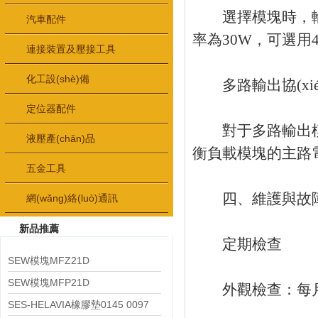
選擇模塊時，輸出功率
汽車配件
率為30W，可選用4
連接裝置及壓接工具
化工設(shè)備
多路輸出協(xié)調
定位器配件
對于多路輸出模
液壓產(chǎn)品
衡負載模塊的主路
五金工具
四、維護與故
網(wǎng)絡(luò)通訊
新品推薦
定期檢查
SEW模塊MFZ21D
SEW模塊MFP21D
外觀檢查：每月
SES-HELAVIA橡膠墊0145 0097