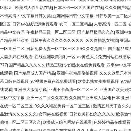
区麻豆.
欧美成人性生活在线
日本不卡一区久久国产在线
久久久国产精
|
|
|
不卡高清
中文字幕日韩另类
亚洲网爆日韩中文字幕
日韩欧美一区二区
|
|
|
区2区
日韩av在线资源免费观看
女同一区二区精品
人妻高清一区二区
|
|
|
|
精品中文有码
午夜精品三级一区二区三区
国产精品极品久久久
亚洲中
|
|
|
产精品黑丝欧美
日韩午夜久久久久久久久久久
久久偷拍熟女视频
亚洲
|
|
|
一区亚洲二区
日韩免费人妻一区二区三区
99久久久是国产
国产精品成
|
|
|
人妻少妇在线观看
在线亚洲欧美福利一区
av黄色大片免费网站在线播放
|
|
777
国产精品久久久久久精品三级
少妇熟女在线免费观看
四季av中文
|
|
|
线观看
国产精品成人国产精品
亚洲午夜精品偷拍视频
久久久这里只有精
|
|
|
幕日韩在线视频
97视频免费在线免费观看
欧美老熟女夜夜操视频
97精
|
|
|
线观看
亚洲最大激情小说
亚洲不卡高清一区二区三区
亚洲国产欧美另
|
|
|
三区中文字幕
亚洲一区二区久久在线
久久国产亚洲成人福利
日本 亚洲
|
|
|
在线一区二区三区
9久久久精品免费一区二区三区
激情五月天丁香久久
|
|
品激情久久久久久久
女同av在线视频
日韩欧美熟妇久久久久久
欧美激
|
|
|
偷拍一区二区三区久久
欧美成人综合网站在线观看
色婷婷精品在线观看
|
|
欧美日本国产视频一区
久热国产在线精品
久久人妻一区二区三区不卡
|
|
|