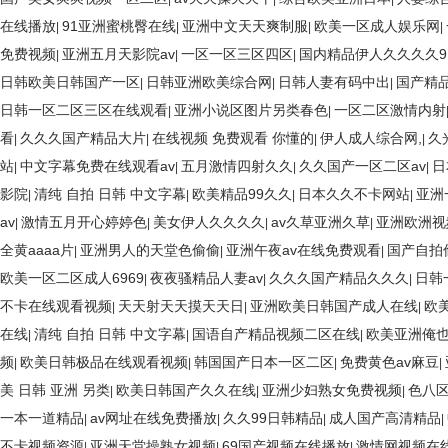
在线播放
91亚洲蜜桃臀在线
亚洲中文天天爽制服
欧美一区成人娱乐网
|
|
|
|
免费视频
亚洲五月天影院av
一区一区三区四区
国内精品伊人久久久久9
|
|
|
日韩欧美日韩国产一区
日韩亚洲欧美综合网
日韩人妻有码中出
国产精
|
|
|
日韩一区二区三区在线观看
亚洲小说区图片另类春色
一区二区激情内射
|
|
看
久久久国产精品大片
在线视频 免费观看 你懂的
伊人成人综合网,
久
|
|
|
|
站
中文字幕免费在线观看av
五月激情四射久久
久久国产一区二区av
日
|
|
|
|
影院
清纯 自拍 日韩 中文字幕
欧美精品99久久
日本久久不卡网站
亚洲
|
|
|
|
av
激情五月开心婷婷色
美女伊人久久久久
av久草亚洲久草
亚洲欧洲视
|
|
|
|
全黄aaaa片
亚洲男人的天堂色偷偷
亚洲午夜av在线免费观看
国产自拍
|
|
|
欧美一区二区成人6969
夜夜骚精品人妻av
久久久国产精品久久久
日韩
|
|
|
不卡在线观看视频
天天射天天摸天天日
亚洲欧美日韩国产成人在线
欧
|
|
|
在线
清纯 自拍 日韩 中文字幕
国语自产精品视频二区在线
欧美亚洲俺
|
|
|
频
欧美日韩极品在线观看视频
韩国国产日本一区二区
免费黄色av麻豆
|
|
|
|
美 日韩 亚洲 另类
欧美日韩国产久久在线
亚洲少妇熟女免费视频
色八
|
|
|
一本一道精品
av网址在线免费播放
久久99日韩精品
成人国产高清精品
|
|
|
|
不卡视频资源
亚洲天堂操熟女视频
69国产视频在线播放
激情网视频在
|
|
|