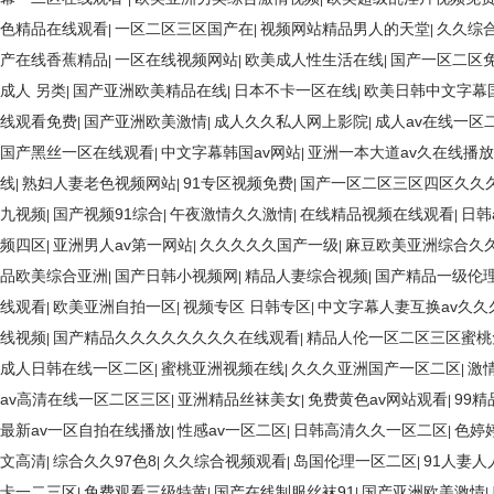
色精品在线观看
一区二区三区国产在
视频网站精品男人的天堂
久久综
|
|
|
产在线香蕉精品
一区在线视频网站
欧美成人性生活在线
国产一区二区
|
|
|
成人 另类
国产亚洲欧美精品在线
日本不卡一区在线
欧美日韩中文字幕
|
|
|
线观看免费
国产亚洲欧美激情
成人久久私人网上影院
成人av在线一区
|
|
|
国产黑丝一区在线观看
中文字幕韩国av网站
亚洲一本大道av久在线播放
|
|
线
熟妇人妻老色视频网站
91专区视频免费
国产一区二区三区四区久久
|
|
|
九视频
国产视频91综合
午夜激情久久激情
在线精品视频在线观看
日韩
|
|
|
|
频四区
亚洲男人av第一网站
久久久久久国产一级
麻豆欧美亚洲综合久
|
|
|
品欧美综合亚洲
国产日韩小视频网
精品人妻综合视频
国产精品一级伦
|
|
|
线观看
欧美亚洲自拍一区
视频专区 日韩专区
中文字幕人妻互换av久久
|
|
|
线视频
国产精品久久久久久久久久在线观看
精品人伦一区二区三区蜜桃
|
|
成人日韩在线一区二区
蜜桃亚洲视频在线
久久久亚洲国产一区二区
激情
|
|
|
av高清在线一区二区三区
亚洲精品丝袜美女
免费黄色av网站观看
99
|
|
|
最新av一区自拍在线播放
性感av一区二区
日韩高清久久一区二区
色婷
|
|
|
文高清
综合久久97色8
久久综合视频观看
岛国伦理一区二区
91人妻人
|
|
|
|
卡一二三区
免费观看三级特黄
国产在线制服丝袜91
国产亚洲欧美激情
|
|
|
|