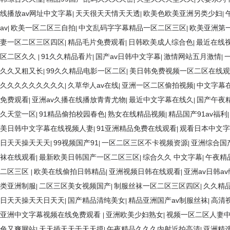
线播放av网址中文字幕
天天很天天情天天透
欧美色欧美亚洲另类少妇
|
|
|
av
欧美一区二区三自拍
中文乱码字字幕精品一区二区三区
欧美亚洲第
|
|
|
妻一区二区三区四区
精品毛片免费观看
日韩欧美成人综合色
最近在线
|
|
|
区二区久久
91久久精品看片
国产av日韩中文字幕
激情网站五月激情
|
|
|
|
久久又粗又长
99久久精品电影一区二区
美日韩免费视频一区二区在线观
|
|
久久久久久久久久久
久草华人av在线
亚洲一区二区偷拍视频
中文字幕
|
|
|
免费观看
亚洲av久播在线播放青青尤物
最近中文字幕在线久
国产午夜
|
|
|
久天堂一区
91精品偷拍校园春色
熟女在线精品视频
精品国产91av福利
|
|
|
美日韩中文字幕在线视频人妻
91亚洲精品免费在线观看
观看日本中文字
|
|
日天天操天天天
99视频国产91
一区二区三区不卡视频资源
亚洲综合国
|
|
|
袜在线观看
最新欧美日韩国产一区二区三区
综合久久 中文字幕
午夜精
|
|
|
二区三区
欧美在线偷拍日韩精品
亚洲视频日韩在线观看
亚洲av日韩av
|
|
|
类亚洲制服
二区三区美女视频国产
制服丝袜一区二区三区四区
久久精品
|
|
|
日天天操天天日天天
国产精品清纯美女
精品亚洲国产av制服丝袜
高清
|
|
|
亚洲中文字幕视频在线免费观看
亚洲欧美少妇熟女
视频一区二区人妻
|
|
色又爽网站
天天插天天干天天摸
午夜精品久久久内射近拍高清
亚洲精选
|
|
|