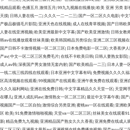
线精品观看
色播五月,激情五月
99九九视频在线播放
欧美 亚洲 另类 影
|
|
|
天摸
日韩人妻在线一二
久久久一二一二三
国产一区二区久久电影
中文
|
|
|
|
产极品极骚毛片影院
亚洲天色在线视频
成人在线青草视频
国产日韩欧
|
|
|
人妻在线亚洲视频
欧美亚洲最新中文字幕
国产欧美亚洲激情
日韩女教师
|
|
|
韩av在线播放观看丝袜美腿
欧美韩国精品另类综合
亚洲二区三区视频在
|
|
国产日韩不卡激情视频一区二区三区
日本免费电影一区二区
大香蕉伊人
|
|
产av
中文一区二区三区免费毛片
在线不卡欧美日韩
日韩人妻熟女影院
|
|
|
|
成人av韩
深夜国产男女激情无套内射
国产欧美精品一二三
日本人妻一
|
|
|
一线二线三线四线在线观看
日本亚洲中文字幕有码
免费视频久久久久福
|
|
区高清视频在线观看
99视频国产在线观看
亚洲午夜免费在线观看
亚洲
|
|
|
久久久福利网站
亚洲在线免费日韩
中文字幕精品久久天堂一区
天堂网手
|
|
|
在哪儿
亚洲人成乱码av
激情熟女一区二区三区
最近中文字幕午夜
国产
|
|
|
|
视频国产一区二区自拍
激情综合另类亚洲
蜜桃av一区在线观看
亚洲欧
|
|
|
区 欧美
91免费激情啪啪视频
天堂va一区二区三区
丝袜美女在线观看91
|
|
|
新
精品免费九九视频
亚洲精品国产熟女久久久香蕉
亚洲免费在线成人
|
|
|
区二区三区
亚洲最大最新av
亚洲视频在线免费播放视频
国产av一区二
|
|
|