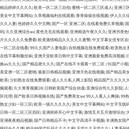
精品婷婷久久久久
欧美一区二区三自拍
蜜桃一区二区三区成人
亚洲三
|
|
|
美女中文字幕网站
久草视频福利在线观看
青青操操在线视频
伊人久久
|
|
|
久久人妻
色婷婷久久中文网
国产一区 亚洲二区
在线看免费久草视频
国
|
|
|
|
码
久久亚洲综合av
黄色无毛在线观看
亚洲精选午夜久久久
亚洲另类色
|
|
|
|
片久久久久久免费看
欧美激情精品久久久久久蜜臀
中文字幕女优专区在
|
|
一区二区在线看
99久久国产人妻电影
自拍视频在线免费观看
欧美熟女
|
|
|
在线字幕制服丝袜
亚洲天堂欧美日韩中文字幕
亚洲最新免费高清视频
|
|
|
换av久久久
国产精品密久久久
国产在线不卡观看一区二区
91国产小
|
|
|
美亚洲一区二区蜜桃
最新日韩精品视频
亚洲天色在线视频
国产精品美
|
|
|
欧美
少妇熟女在线免费观看
成人久久私人网上影院
精品国产久久久久
|
|
|
频观看
久久青青视频18
日韩欧美国产综合动漫
亚洲综合性久久影院
人
|
|
|
|
区伦理
国产欧美日韩视频在线
国产免费美女av
99人人看人人爽操
99
|
|
|
|
熟女少妇一区三区
欧美一级久久久久久
美女中文字幕网站
中文字无线
|
|
|
日韩一区二区三区四区
亚洲婷婷开心中文字幕
激情五月五月激情综合
|
|
|
亚洲夜夜精品视频
国产日韩精品不卡
中文字高清不卡视频
丰满熟女国
|
|
|
韩综合久久懂
精品99国产乱码久久久久密
天堂久久天堂久久
人妻系列
|
|
|