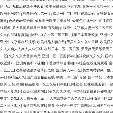
区
九九九精品视频免费观看
欧美日韩日本中文字幕
亚洲一区视频一区
|
|
|
|
欧洲亚洲精品
欧美理论片第一页
精品一区二区三区视频网站
在线观看
|
|
|
蜜桃
色就色av综合网
偷拍亚洲欧美另类在线
av黄色在线一区
五月婷婷
|
|
|
|
线观看
又大又黄又粗又长又硬的视频
在线看中文字幕人妻一区二区三
|
|
久久内射近拍高清
激情久久吖一区二区三区
视频日本亚洲欧美
亚洲一
|
|
|
亚洲中文字幕在线视频
欧美精品人妻在线
天美久久久久久传媒
欧美日
|
|
|
久人人爽人人爽人人av三级
在线日本一区二区三区
天天爽天天舔天天日
|
|
二区
久久久久大香蕉精品
亚洲一区二区蜜臀av
丝袜视频久久久久
国产
|
|
|
|
线亚洲av
亚洲黄色不卡视频
丁香激情综合啪啪
av综合在线免费观看
蜜
|
|
|
|
二区三区
欧美致敬很多经典的黑白
亚洲男人av二区
美女网站视频一区
|
|
|
|
av日韩精品久久
国产国语精品在线
欧美 日韩 国产专区
国产精品 日本
|
|
|
欧美 日韩 蜜桃
精品视频一区二区福利午夜
日韩欧美 丝袜在线观看
一区
|
|
|
精品人妻系列
欧美亚洲国内日韩
久久久这里只有精品11
最新超碰在线
|
|
|
中文字幕91
天天操夜夜干av
伊人东京热综合久久久久
日韩激情一区二
|
|
|
二区三区四区
激情网视频在线观看
亚洲第一中文字幕图片
欧洲国产亚洲
|
|
|
国产 在线 一区 极品
中文字幕不卡视频在线观看视频
夜夜夜操操操操网
|
|