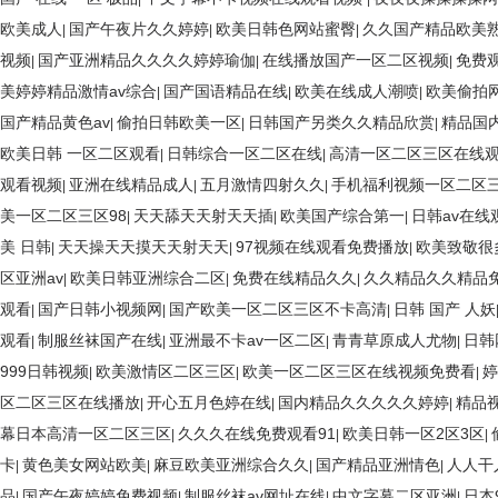
欧美成人
国产午夜片久久婷婷
欧美日韩色网站蜜臀
久久国产精品欧美
|
|
|
视频
国产亚洲精品久久久久婷婷瑜伽
在线播放国产一区二区视频
免费
|
|
|
美婷婷精品激情av综合
国产国语精品在线
欧美在线成人潮喷
欧美偷拍
|
|
|
国产精品黄色av
偷拍日韩欧美一区
日韩国产另类久久精品欣赏
精品国
|
|
|
欧美日韩 一区二区观看
日韩综合一区二区在线
高清一区二区三区在线
|
|
观看视频
亚洲在线精品成人
五月激情四射久久
手机福利视频一区二区
|
|
|
美一区二区三区98
天天舔天天射天天插
欧美国产综合第一
日韩av在线
|
|
|
美 日韩
天天操天天摸天天射天天
97视频在线观看免费播放
欧美致敬很
|
|
|
区亚洲av
欧美日韩亚洲综合二区
免费在线精品久久
久久精品久久精品
|
|
|
观看
国产日韩小视频网
国产欧美一区二区三区不卡高清
日韩 国产 人妖
|
|
|
观看
制服丝袜国产在线
亚洲最不卡av一区二区
青青草原成人尤物
日韩
|
|
|
|
999日韩视频
欧美激情区二区三区
欧美一区二区三区在线视频免费看
婷
|
|
|
区二区三区在线播放
开心五月色婷在线
国内精品久久久久久婷婷
精品
|
|
|
幕日本高清一区二区三区
久久久在线免费观看91
欧美日韩一区2区3区
|
|
|
卡
黄色美女网站欧美
麻豆欧美亚洲综合久久
国产精品亚洲情色
人人干
|
|
|
|
品
国产午夜婷婷免费视频
制服丝袜av网址在线
中文字幕二区亚洲
日本
|
|
|
|