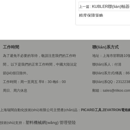
KUBLER聯(lián
上一篇 :
精度保障策略
工作時間
聯(lián)系方式
為了避免不必要的等待，敬請注意我們的工作時
地址：上海市邯鄲路10
間 。以下是我們的正常工作時間，中國大陸法定
聯(lián)系人：付清
節(jié)假日除外。
聯(lián)系方式/傳真：86-
工作時間：周一至周五 早8：30-晚6：00
聯(lián)系QQ：231223
周日、周六休息
郵箱：sales@riikoo.co
上海瑞闊自動化技術(shù)有限公司主營產(chǎn)品：
PICARD工具
,
ZEVATRON電烙
塑料機械網(wǎng)
管理登陸
技術(shù)支持：