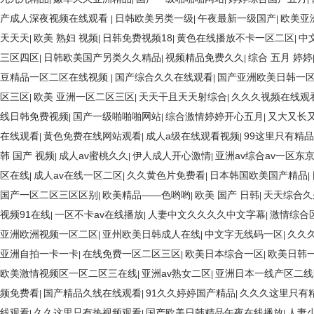
产成人深夜视频在线观看
日韩欧美另类一级
午夜最新一级国产
欧美亚
|
|
|
天天天
欧美 熟妇 视频
日韩免费视频18
黄色在线播放不卡一区二区
中
|
|
|
|
三区四区
日韩欧美国产另类久久精品
视频精品免费久久
综合 五月 婷婷
|
|
|
豆精品一区二区在线视频
国产综合久久在线观看
国产亚洲欧美日韩一
|
|
区三区
欧美 亚洲一区二区三区
天天干且天天射综合
久久久视频在线观
|
|
|
线日韩免费视频
国产一级啪啪啪网站
综合激情婷婷开心五月
又大又长
|
|
|
在线观看
黄色免费在线网站观看
成人a级在线观看视频
99这里只有精
|
|
|
韩 国产 视频
成人av蜜桃久久
伊人成人开心激情
亚洲av综合av一区东
|
|
|
区在线
成人av在线一区二区
久久黄色片免费看
日本韩国欧美国产精品
|
|
|
|
国产一区二区三区区别
欧美精品――色哟哟
欧美 国产 日韩
天天综合久
|
|
|
视频91在线
一区不卡av在线播放
人妻中文久久久久中文字幕
激情综合
|
|
|
亚洲欧洲视频一区二区
亚州欧美日韩成人在线
中文字无线码一区
久久
|
|
|
亚洲自拍一卡一卡
在线免费一区二区三区
欧美日本综合一区
欧美日韩
|
|
|
欧美激情视频区一区二区三在线
亚洲av熟女二区
亚洲日本一线产区二线
|
|
频免费看
国产精品久线在线观看
91久久婷婷国产精品
久久久这里只有精
|
|
|
线观看
久久这里只有热视频观看
国产欧美日韩精品午夜在线播放
人妻
|
|
|