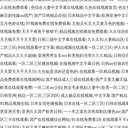
人在线免费观看
色综合人妻中文字幕在线视频
久热在线视频首页
色女
|
|
|
麻豆剧传媒av国产
国产日韩精品自拍
日本精品中文字幕
欧洲亚洲中文
|
|
|
五月色婷在线
97视频免费在线免费观看
又粗又长又大又黄又色的视频
|
|
|
情视频免费
天天干夜夜干狠狠干
精品视频在线播放免费观看
久久综合
|
|
|
天天啪天天干天天爱
日韩三级中文字幕在线观看
久久久91人妻精品区
|
|
|
二区三区
99在线观看中文字幕
精品视频在线观看一区二区三区
伊人久
|
|
|
产精品久久久久超碰
亚洲男男女女av
欧美熟妇另类久久久精品
日韩综
|
|
|
在线观看
一区二区三区播放视频
在线视频中文字幕日韩
日韩av狂操在
|
|
|
天天爱天天干天天日
久光贴是凉的还是热的
在线观看一区精品视频
日
|
|
|
品免费观看在线视频网站
国产精品成人三级在线观看
国产又黄又嫩又猛
|
|
欧美在线观看免费
一区二区av少妇
熟女毛多熟妇人妻中
欧美一区二区三
|
|
|
日韩亚洲
精品一区二区,三区四区
成人极品在线视频
中文字幕 国产精品
|
|
|
91精品视频在线
日本女优色播视频
日本在线一区二区三区
日韩在线观
|
|
|
类亚洲另类
亚洲久久国产欧美日韩
一一本之道东京热加勒比懂色av
国
|
|
|
区三卡在线观看
国产在线视频综合网站
91在线免费看18
在线观看不卡
|
|
|
区三区四区
又粗又黄又爽的国产视频
久久国际尤物av
一区二区三区没
|
|
|