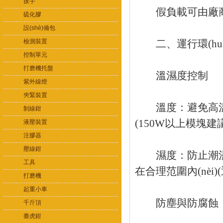
扳手
假負載可由廠商預
硫化膠
設(shè)備包
檢測裝置
二、運行環(huá
控制單元
打磨機托盤
溫濕度控制
紫外線燈
夾緊裝置
溫度：避免高溫環(
剝線鉗
(150W以上模塊
液壓裝置
注膠器
壓線鉗
濕度：防止潮濕環(
工具
在合理范圍內(nèi)(
打磨機
起重小車
防塵與防腐蝕
千斤頂
臺虎鉗