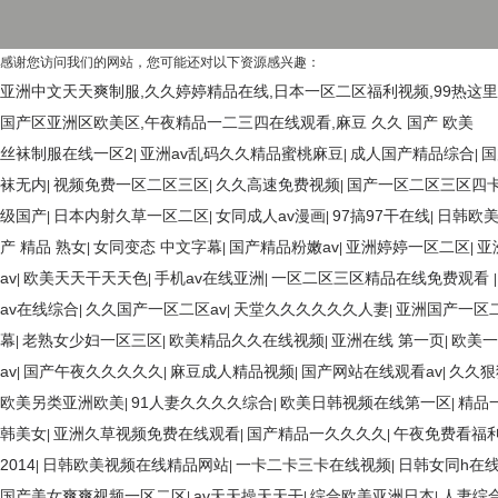
感谢您访问我们的网站，您可能还对以下资源感兴趣：
亚洲中文天天爽制服,久久婷婷精品在线,日本一区二区福利视频,99热这里只
国产区亚洲区欧美区,午夜精品一二三四在线观看,麻豆 久久 国产 欧美
丝袜制服在线一区2
亚洲av乱码久久精品蜜桃麻豆
成人国产精品综合
国
|
|
|
袜无内
视频免费一区二区三区
久久高速免费视频
国产一区二区三区四
|
|
|
级国产
日本内射久草一区二区
女同成人av漫画
97搞97干在线
日韩欧
|
|
|
|
产 精品 熟女
女同变态 中文字幕
国产精品粉嫩av
亚洲婷婷一区二区
亚
|
|
|
|
av
欧美天天干天天色
手机av在线亚洲
一区二区三区精品在线免费观看
|
|
|
av在线综合
久久国产一区二区av
天堂久久久久久久人妻
亚洲国产一区
|
|
|
幕
老熟女少妇一区三区
欧美精品久久在线视频
亚洲在线 第一页
欧美一
|
|
|
|
av
国产午夜久久久久久
麻豆成人精品视频
国产网站在线观看av
久久狠
|
|
|
|
欧美另类亚洲欧美
91人妻久久久久综合
欧美日韩视频在线第一区
精品
|
|
|
韩美女
亚洲久草视频免费在线观看
国产精品一久久久久
午夜免费看福
|
|
|
2014
日韩欧美视频在线精品网站
一卡二卡三卡在线视频
日韩女同h在
|
|
|
国产美女爽爽视频一区二区
av天天操天天干
综合欧美亚洲日本
人妻综
|
|
|