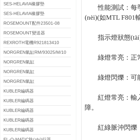
010
SES-HELAVIA橡膠墊
性能測試：每季度
0145 0024 010
SES-HELAVIA橡膠墊
(nèi)(如MTL F80
0145 0023 010
ROSEMOUNT配件23501-08
ROSEMOUNT變送器
指示燈狀態(tài
644HAE5J2M5T1
REXROTH電機R921813410
NORGREN氣缸RM/93025/M/10
綠燈常亮：正常
NORGREN氣缸
RM/8021/M/EX/100
NORGREN氣缸
綠燈閃爍：可能存
PRA/802125/M/EX/80
NORGREN氣缸
PRA/802050/M/EX/125
KUBLER編碼器
紅燈常亮：輸入/
8.KIS40.134B.0600.P03.0008
KUBLER編碼器
障。
8.KIS40.134B.0360.P03.0005
KUBLER編碼器
8.KIS40.133B.0360.P03.0008
KUBLER編碼器
紅綠脈沖閃爍：
8.KIH50.0311.500.S234
KUBLER編碼器
8.KIH50.035A.1024.0080.S234
EL-O-MATIC執(zhí)行器