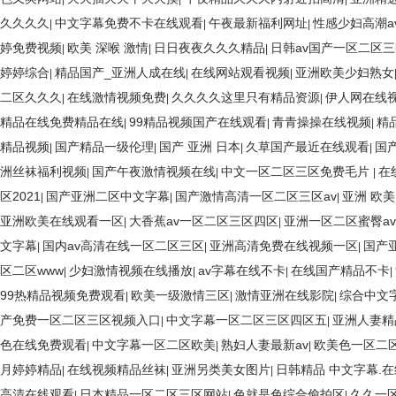
久久久久
中文字幕免费不卡在线观看
午夜最新福利网址
性感少妇高潮a
|
|
|
婷免费视频
欧美 深喉 激情
日日夜夜久久久精品
日韩av国产一区二区
|
|
|
婷婷综合
精品国产_亚洲人成在线
在线网站观看视频
亚洲欧美少妇熟女
|
|
|
二区久久久
在线激情视频免费
久久久久这里只有精品资源
伊人网在线
|
|
|
精品在线免费精品在线
99精品视频国产在线观看
青青操操在线视频
精
|
|
|
精品视频
国产精品一级伦理
国产 亚洲 日本
久草国产最近在线观看
国
|
|
|
|
洲丝袜福利视频
国产午夜激情视频在线
中文一区二区三区免费毛片
在
|
|
|
区2021
国产亚洲二区中文字幕
国产激情高清一区二区三区av
亚洲 欧美
|
|
|
亚洲欧美在线观看一区
大香蕉av一区二区三区四区
亚洲一区二区蜜臀av
|
|
文字幕
国内av高清在线一区二区三区
亚洲高清免费在线视频一区
国产
|
|
|
区二区www
少妇激情视频在线播放
av字幕在线不卡
在线国产精品不卡
|
|
|
|
99热精品视频免费观看
欧美一级激情三区
激情亚洲在线影院
综合中文
|
|
|
产免费一区二区三区视频入口
中文字幕一区二区三区四区五
亚洲人妻精
|
|
色在线免费观看
中文字幕一区二区欧美
熟妇人妻最新av
欧美色一区二
|
|
|
月婷婷精品
在线视频精品丝袜
亚洲另类美女图片
日韩精品 中文字幕.在
|
|
|
高清在线观看
日本精品一区二区三区网站
色就是色综合偷拍区
久久一
|
|
|