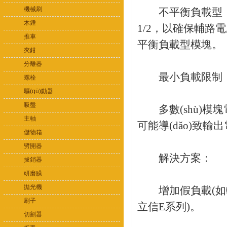
機械刷
不平衡負載型：主
木錘
1/2，以確保輔路電
推車
平衡負載型模塊。
夾鉗
分離器
最小負載限制
螺栓
驅(qū)動器
吸盤
多數(shù)模塊
主軸
可能導(dǎo)致輸出
儲物箱
劈開器
解決方案：
拔銷器
研磨膜
拋光機
增加假負載(如輸
刷子
立信E系列)。
切割器