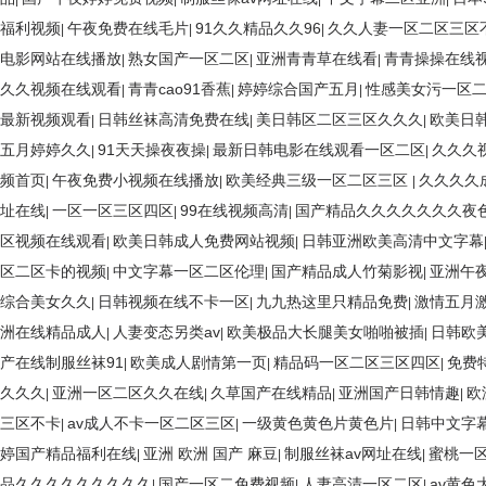
福利视频
午夜免费在线毛片
91久久精品久久96
久久人妻一区二区三区
|
|
|
电影网站在线播放
熟女国产一区二区
亚洲青青草在线看
青青操操在线
|
|
|
久久视频在线观看
青青cao91香蕉
婷婷综合国产五月
性感美女污一区
|
|
|
最新视频观看
日韩丝袜高清免费在线
美日韩区二区三区久久久
欧美日
|
|
|
五月婷婷久久
91天天操夜夜操
最新日韩电影在线观看一区二区
久久久
|
|
|
频首页
午夜免费小视频在线播放
欧美经典三级一区二区三区
久久久久
|
|
|
址在线
一区一区三区四区
99在线视频高清
国产精品久久久久久久久夜
|
|
|
区视频在线观看
欧美日韩成人免费网站视频
日韩亚洲欧美高清中文字幕
|
|
区二区卡的视频
中文字幕一区二区伦理
国产精品成人竹菊影视
亚洲午
|
|
|
综合美女久久
日韩视频在线不卡一区
九九热这里只精品免费
激情五月
|
|
|
洲在线精品成人
人妻变态另类av
欧美极品大长腿美女啪啪被插
日韩欧
|
|
|
产在线制服丝袜91
欧美成人剧情第一页
精品码一区二区三区四区
免费
|
|
|
久久久
亚洲一区二区久久在线
久草国产在线精品
亚洲国产日韩情趣
欧
|
|
|
|
三区不卡
av成人不卡一区二区三区
一级黄色黄色片黄色片
日韩中文字
|
|
|
婷国产精品福利在线
亚洲 欧洲 国产 麻豆
制服丝袜av网址在线
蜜桃一
|
|
|
品久久久久久久久久久
国产一区二免费视频
人妻高清一区二区
av黄
|
|
|