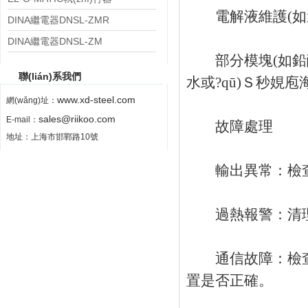
電解液維護(如
PS4000.M0A08A.00N0
DINA繼電器DNSL-ZMR
DINA繼電器DNSL-ZM
部分模塊(如鉛酸
聯(lián)系我們
水或?qū)Ｓ秒娊
www.xd-steel.com
網(wǎng)址：
sales@riikoo.com
E-mail：
故障處理
地址：上海市邯鄲路10號
輸出異常：檢查負
過熱報警：清理散
通信故障：檢查HA
置是否正確。