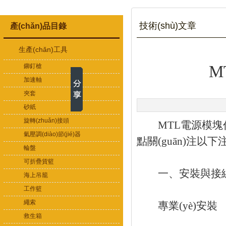
技術(shù)文章
產(chǎn)品目錄
生產(chǎn)工具
鉚釘槍
M
加速軸
夾套
砂紙
旋轉(zhuǎn)接頭
MTL電源模塊作為工業
氣壓調(diào)節(jié)器
點關(guān)注以
輪盤
可折疊貨籃
一、安裝與接線規(
海上吊籠
工作籃
繩索
專業(yè)安裝
救生箱