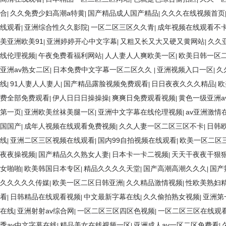
合
久久免费少妇高潮a特黄
国产精品成人国产精品
久久久在线视频首页
|
|
|
线观看
亚洲综合性久久影院
一区二区三区久久青
成年视频在线观看不
|
|
|
美亚洲欧美91
亚洲婷婷开心中文字幕
又粗又长又大又硬又黄网站
久久
|
|
|
线伦理视频
午夜免费看福利网站
人人妻人人爽欧美一区
欧美日韩一区
|
|
|
亚洲av熟女二区
日本免费中文字幕一区二区久久
亚洲视频入口一区
久
|
|
|
线
91人妻人人妻人
国产精品露脸视频免费观看
日日夜夜久久久精品
欧
|
|
|
|
费全部免费观看
伊人日日日操操操
爽爽日免费观看视频
黄色一级亚洲a
|
|
|
第一页
亚洲欧美丝袜美腿一区
亚洲中文字幕在线伦理视频
av亚洲激情
|
|
|
国国产
成年人视频在线观看免费视频
久久人妻一区二区三区不卡
日韩
|
|
|
线
亚洲二区三区视频在线观看
国内99自拍视频在线观看
欧美一区二区三
|
|
|
夜夜操视频
国产精品久久熟女人妻
日本卡一卡二视频
天天干夜夜干狠
|
|
|
女啪啪
欧美韩国日本专区
精品久久久久天堂
国产高潮高潮久久久
国产
|
|
|
|
久久久久久传媒
欧美一区二区日韩亚洲
久久精品激情视频
性欧美熟妇
|
|
|
看
日韩精品在线观看视频
中文最新字幕在线
久久偷拍熟女视频
亚洲第
|
|
|
|
在线
亚洲射射av综合网
一区二区三区四区色视频
一区二区三区在线观
|
|
|
季av中文字幕在线
精品美女在线视频一区
亚洲成人av一区二区免费看
|
|
|