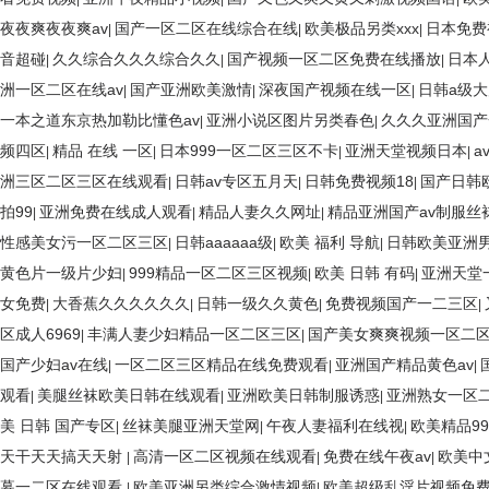
夜夜爽夜夜爽av
国产一区二区在线综合在线
欧美极品另类xxx
日本免费
|
|
|
音超碰
久久综合久久久综合久久
国产视频一区二区免费在线播放
日本
|
|
|
洲一区二区在线av
国产亚洲欧美激情
深夜国产视频在线一区
日韩a级
|
|
|
一本之道东京热加勒比懂色av
亚洲小说区图片另类春色
久久久亚洲国产
|
|
频四区
精品 在线 一区
日本999一区二区三区不卡
亚洲天堂视频日本
a
|
|
|
|
洲三区二区三区在线观看
日韩av专区五月天
日韩免费视频18
国产日韩
|
|
|
拍99
亚洲免费在线成人观看
精品人妻久久网址
精品亚洲国产av制服丝
|
|
|
性感美女污一区二区三区
日韩aaaaaa级
欧美 福利 导航
日韩欧美亚洲
|
|
|
黄色片一级片少妇
999精品一区二区三区视频
欧美 日韩 有码
亚洲天堂
|
|
|
女免费
大香蕉久久久久久久
日韩一级久久黄色
免费视频国产一二三区
|
|
|
|
区成人6969
丰满人妻少妇精品一区二区三区
国产美女爽爽视频一区二
|
|
国产少妇av在线
一区二区三区精品在线免费观看
亚洲国产精品黄色av
|
|
|
观看
美腿丝袜欧美日韩在线观看
亚洲欧美日韩制服诱惑
亚洲熟女一区二
|
|
|
美 日韩 国产专区
丝袜美腿亚洲天堂网
午夜人妻福利在线视
欧美精品9
|
|
|
天干天天搞天天射
高清一区二区视频在线观看
免费在线午夜av
欧美中
|
|
|
幕一二区在线观看
欧美亚洲另类综合激情视频
欧美超级乱淫片视频免
|
|