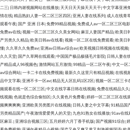
二三
日韩内谢视频网站在线播放
天天日天天操天天天干
中文字幕亚洲免
|
|
|
情在线
精品熟妇人妻一区二区三区四区
亚洲人妻在线系列
成人在线青
|
|
|
观看午夜
国产 亚洲 日本
免费99精品视频
免费成人av一区二区三区电
|
|
|
免费av在线
视频一区二区三区久久美女网站
麻豆人妻国产精品
欧美日韩
|
|
|
产另类久久精品
欧美日韩av在线看
视频一区二区在线免费观看
欧美日
|
|
|
懂
久久草久久免费av
亚洲av日韩av综合av
欧美视频日韩视频在线视频
|
|
|
|
久久天堂
国产久草网在线观看
中国国产极品极骚毛片影院
日韩人妻在
|
|
|
产精品成人96视频色
激情网站五月激情
99精品一区二区午夜
中文一区
|
|
|
av综合网站
一卡二卡在线免费视频
最新久久这里只有精品视频
在线视
|
|
|
品中文字幕
亚洲不卡一区av
精品无人区乱码1区2区
视频一区二区三卡
|
|
|
频观看在线一区二区三区
中文在线字幕日韩在线视频
免费在线精品久久
|
|
线视频
色就是色综合偷拍区
久久黄色片免费看
婷婷一区二区三区在线
|
|
|
频爽爽爽爽
亚洲欧美另类图片在线视频
日韩人妻之中文字幕
91精品国
|
|
|
另类精品国产
午夜激情爱爱男人的天堂
九色91熟女在线播放
91av在
|
|
|
区麻豆.
亚洲综合视频三区
五月婷婷六月丁香手机版
国产视频91综合
|
|
|
|
看免费视频
亚洲午夜精品小视频
国产又色又爽又黄又刺激视频国语
欧
|
|
|