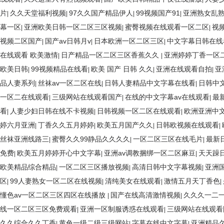
片
久久天堂福利视频
97久久国产精品伊人
99视频国产91
亚洲熟女乱
|
|
|
|
幕一区
亚洲欧美日韩一区二区三区视频
蜜臀视频在线观看一区二区
视
|
|
|
视频二区国产
国产av日韩月v
日本欧洲一区二区三区
中文字幕日韩在线
|
|
|
在线观看 欧美激情
日产精品一区二区三区香蕉久久
亚洲婷婷丁香一区
|
|
欧美日韩
99视频精品在线看
欧美 国产 日韩 久久
亚洲在线观看自拍
亚
|
|
|
|
品人妻系列
丝袜av一区二区在线
日韩人妻精品中文字幕在线看
日韩中
|
|
|
一区二在线观看
三级网站在线观看国产
在线的中文字幕av在线观看
最
|
|
|
看
人妻少妇日韩在线不卡视频
日韩视频一区二区在线观看
欧洲亚洲中
|
|
|
婷六月亚洲
丁香久久五月婷婷
欧美五月国产久久
日韩欧视频在线观看
|
|
|
|
丝袜亚洲线路三
蜜臀久久99静品久久久久
一区二区三区在线毛片
最新
|
|
|
免费
欧美五月婷婷开心中文字幕
亚洲av调教捆绑一区二区麻豆
天天躁日
|
|
|
欧美精品综合精品
一区二区三区播放视频
高清日韩中文字幕视频
亚洲
|
|
|
区
99人妻熟女一区二区在线视频
清纯美女在线观看
激情五月天丁香色
|
|
|
|
懂色av一区二区三区四区在线播放
国产在线高清激情视频
久久久一二
|
|
线一区二区三区免费观看
亚洲一区制服诱惑在线观看
三级网站在线观看
|
|
久久综合久久丁香
黄色一级二级三级网站
字幕在线中文字幕
亚洲精品
|
|
|