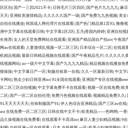
区区别
国产一三四2021不卡
日韩毛片三区四区
国产色片九九九九
麻豆
|
|
|
|
天天
亚洲欧美激情精品
久久久久久国产一级
国产免费九九热视频
美女
|
|
|
|
自拍在线播放
韩国成人网伦理片在线观看
国产热门精品第1页91
撸撸视
|
|
|
洲中文字幕在线观看日韩
中文字幕1区2区
五月j香国内婷婷
亚洲自拍视
|
|
|
长推荐
女人的天堂免费网站在线观看
亚洲国产精品国自产拍aⅴ
午夜国
|
|
|
网av在线观看
人妻激情乱视频一区二区三区
日本综合一区二区
在线观
|
|
|
机精品视频
最新日韩精品视频在线观看
国产午夜精品毛片
久久久久久
|
|
|
线视频网站
av一级片中文字幕
国产九九九九精品
精品视频在线播放免
|
|
|
狠操操
中文字幕日产一区
制服丝袜第一在线
久久一区最新日韩
中文字
|
|
|
|
卡网站
熟女少妇日韩亚洲av
91全国在线观看
亚洲国产专区在线视频ww
|
|
|
区二区三区自拍视频
中文字幕免费不卡在线观看
视频一区在线免费
欧
|
|
|
二区
国产一区二区自拍伦理
免费污色视频在线观看
视频精品免费久久
|
|
|
|
91天天天天天天
丝袜制服国产91
伊人色综合亚洲精品
国产三区av在线
|
|
|
av
在线免费一区二区三区
日韩在线中文不卡
欧美精品――色哟哟
一香
|
|
|
|
品久操视频在线免费看
在线观看不卡高清av
麻豆人妻少妇精品视频
9
|
|
|
利网
自拍亚洲一区在线观看
日本 在线视频 一区
欧美少妇激情网站
天
|
|
|
|