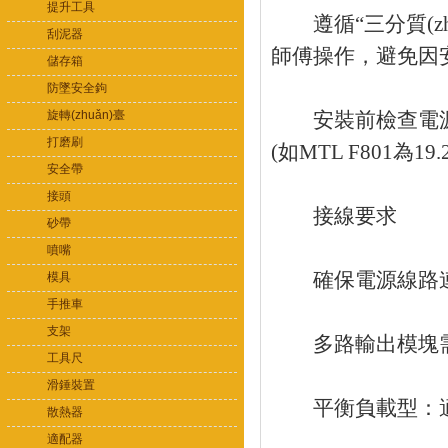
提升工具
遵循“三分質(zhì
刮泥器
師傅操作，避免因安
儲存箱
防墜安全鉤
旋轉(zhuǎn)臺
安裝前檢查電源模
打磨刷
(如MTL F801為19
安全帶
接頭
接線要求
砂帶
噴嘴
確保電源線路連接
模具
手推車
支架
多路輸出模塊需
工具尺
滑錘裝置
平衡負載型：適用
散熱器
適配器