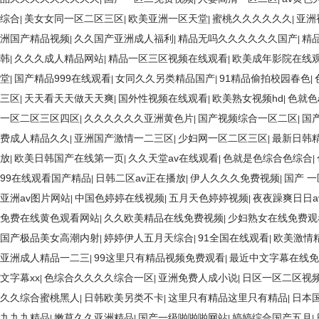
综合
美女女同一区二区三区
欧美亚洲一区天堂
蜜桃久久久久久久
亚洲
|
|
|
|
洲国产精品视频
久久国产亚洲成人福利
精品无吗久久久久久久国产
精
|
|
|
韩
久久久成人精品网站
精品一区三区视频在线观看
欧美成年影院在线
|
|
|
堂
国产精品999在线观看
女同久久另类精品国产
91精品偷拍校园春色
|
|
|
|
三区
天天看天天做天天爽
国外性视频在线观看
欧美熟女视频hd
色就色
|
|
|
|
一区二区三区四区
久久久久久久亚洲黄色片
国产视频综合一区二区
国
|
|
|
费成人精品久久
亚洲国产激情一二三区
少妇网一区二区三区
最新日韩
|
|
|
放
欧美日韩国产在线第一页
久久天堂av在线观看
色就是色综合色综合
|
|
|
|
99在线观看国产精品
日韩二区av正在播放
伊人久久久免费视频
国产 一
|
|
|
亚洲av图片网站
中国色婷婷在线视频
五月天色婷婷视频
夜夜躁爽日日a
|
|
|
免费在线黄色观看网站
久久欧美精品在线免费视频
少妇熟女在线免费观
|
|
国产极品美女高潮内射
婷婷伊人五月天综合
91全国在线观看
欧美激情
|
|
|
亚洲成人精品一二三
99这里只有精品视频免费观看
最近中文字幕在线免
|
|
文字幕xx
色综合久久久久综合一区
亚洲免费人成小说
日区一区二区视
|
|
|
久久综合蜜桃黑人
日韩欧美另类不卡
这里只有精品这里只有精品
日本
|
|
|
九九九精品
嫩草久久亚洲精品
国产一级啪啪啪网站
婷婷综合国产五月
|
|
|
|