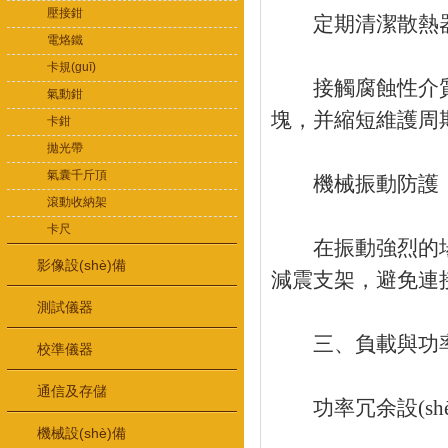
壓接鉗
定期清潔散熱器
電烙鐵
卡規(guī)
接觸腐蝕性介質(zh
氣動鉗
塊，并縮短維護周
卡鉗
拋光帶
氣囊千斤頂
機械振動防護
滾動收納架
卡尺
在振動強烈的場景(
影像設(shè)備
減震支架，避免連
測試儀器
三、負載與功
校準儀器
通信及存儲
功率冗余設(shè
機械設(shè)備