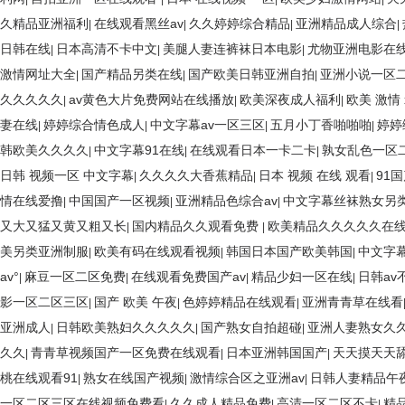
久精品亚洲福利
在线观看黑丝av
久久婷婷综合精品
亚洲精品成人综合
|
|
|
|
日韩在线
日本高清不卡中文
美腿人妻连裤袜日本电影
尤物亚洲电影在
|
|
|
激情网址大全
国产精品另类在线
国产欧美日韩亚洲自拍
亚洲小说一区
|
|
|
久久久久久
av黄色大片免费网站在线播放
欧美深夜成人福利
欧美 激情 
|
|
|
妻在线
婷婷综合情色成人
中文字幕av一区三区
五月小丁香啪啪啪
婷婷
|
|
|
|
韩欧美久久久久
中文字幕91在线
在线观看日本一卡二卡
孰女乱色一区
|
|
|
日韩 视频一区 中文字幕
久久久久大香蕉精品
日本 视频 在线 观看
91
|
|
|
情在线爱撸
中国国产一区视频
亚洲精品色综合av
中文字幕丝袜熟女另
|
|
|
又大又猛又黄又粗又长
国内精品久久观看免费
欧美精品久久久久久在
|
|
美另类亚洲制服
欧美有码在线观看视频
韩国日本国产欧美韩国
中文字
|
|
|
av°
麻豆一区二区免费
在线观看免费国产av
精品少妇一区在线
日韩av
|
|
|
|
影一区二区三区
国产 欧美 午夜
色婷婷精品在线观看
亚洲青青草在线看
|
|
|
亚洲成人
日韩欧美熟妇久久久久久
国产熟女自拍超碰
亚洲人妻熟女久
|
|
|
久久
青青草视频国产一区免费在线观看
日本亚洲韩国国产
天天摸天天
|
|
|
桃在线观看91
熟女在线国产视频
激情综合区之亚洲av
日韩人妻精品午
|
|
|
一区二区三区在线视频免费看
久久成人精品免费
高清一区二区不卡
精
|
|
|