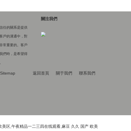
關注我們
信任的關系是提供
客戶的溝通中，對
非常重要的。客戶
我們時，是希望得
。
Sitemap
返回首頁
關于我們
聯系我們
美区,午夜精品一二三四在线观看,麻豆 久久 国产 欧美