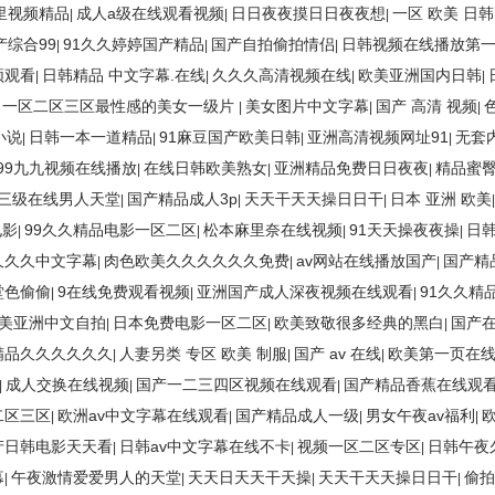
里视频精品
成人a级在线观看视频
日日夜夜摸日日夜夜想
一区 欧美 日韩
|
|
|
产综合99
91久久婷婷国产精品
国产自拍偷拍情侣
日韩视频在线播放第
|
|
|
频观看
日韩精品 中文字幕.在线
久久久高清视频在线
欧美亚洲国内日韩
|
|
|
|
一区二区三区最性感的美女一级片
美女图片中文字幕
国产 高清 视频
|
|
|
|
小说
日韩一本一道精品
91麻豆国产欧美日韩
亚洲高清视频网址91
无套
|
|
|
|
99九九视频在线播放
在线日韩欧美熟女
亚洲精品免费日日夜夜
精品蜜臀
|
|
|
三级在线男人天堂
国产精品成人3p
天天干天天操日日干
日本 亚洲 欧美
|
|
|
电影
99久久精品电影一区二区
松本麻里奈在线视频
91天天操夜夜操
日韩
|
|
|
|
久久久中文字幕
肉色欧美久久久久久久免费
av网站在线播放国产
国产精
|
|
|
堂色偷偷
9在线免费观看视频
亚洲国产成人深夜视频在线观看
91久久精
|
|
|
美亚洲中文自拍
日本免费电影一区二区
欧美致敬很多经典的黑白
国产在
|
|
|
精品久久久久久久
人妻另类 专区 欧美 制服
国产 av 在线
欧美第一页在
|
|
|
成人交换在线视频
国产一二三四区视频在线观看
国产精品香蕉在线观
|
|
|
二区三区
欧洲av中文字幕在线观看
国产精品成人一级
男女午夜av福利
|
|
|
|
产日韩电影天天看
日韩av中文字幕在线不卡
视频一区二区专区
日韩午夜
|
|
|
幕
午夜激情爱爱男人的天堂
天天日天天干天操
天天干天天操日日干
偷拍
|
|
|
|