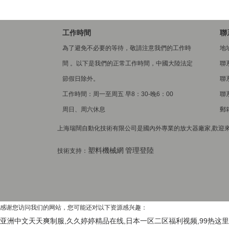
工作時間
聯
為了避免不必要的等待，敬請注意我們的工作時
地
間 。以下是我們的正常工作時間，中國大陸法定
聯
節假日除外。
聯系
工作時間：周一至周五 早8：30-晚6：00
聯系
周日、周六休息
郵箱
上海瑞闊自動化技術有限公司是國內外專業的放大器廠家,歡迎來電
塑料機械網
管理登陸
技術支持：
感谢您访问我们的网站，您可能还对以下资源感兴趣：
亚洲中文天天爽制服,久久婷婷精品在线,日本一区二区福利视频,99热这里只