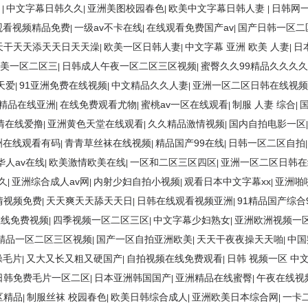
看
中文字幕日韩久久
亚洲美图校园春色
欧美中文字幕日韩人妻
日韩网
|
|
|
|
观看视频精品免费
一级av不卡在线
在线观看免费国产av
国产日韩一区二
|
|
|
天干天天添天天日天天澡
欧美一区日韩人妻
中文字幕 亚洲 欧美 人妻
日
|
|
|
美一区二区三
日韩成人午夜一区二区三区视频
蜜臀久久99精品久久久久
|
|
天爱
91亚洲免费在线视频
中文精品久久人妻
亚洲一区二区日韩在线视频
|
|
|
精品在线亚洲
在线免费观看尤物
蜜桃av一区在线观看
制服 人妻 综合
|
|
|
|
激情在线爱撸
亚洲黄色天堂在线观看
久久精品激情视频
国内自拍电影一区
|
|
|
洲在线观看有码
青青草丝袜在线视频
精品国产99在线
日韩一区二区自拍
|
|
|
华人av在线
欧美激情欧美在线
一区和二区三区四区
亚洲一区二区日韩在
|
|
|
久
亚洲综合成人av网
内射少妇自拍小视频
观看日本中文字幕xx
亚洲啪
|
|
|
|
情视频免费
天天爽天天舔天天日
日韩在线观看视频亚洲
91精品国产综合
|
|
|
v在线免费视频
四季视频一区二区三区
中文字幕少妇熟女
亚洲欧洲视频一
|
|
|
9精品一区二区三区视频
国产一区自拍亚洲欧美
天天干夜夜操天天啪
中国
|
|
|
操毛片
又大又长又粗又硬国产
自拍视频在线免费观看
日韩 视频一区 中
|
|
|
日韩免费毛片一区二区
日本亚洲韩国国产
亚洲精品在线蜜臀
午夜在线视
|
|
|
区精品
制服丝袜 校园春色
欧美日韩综合成人
亚洲欧美日本综合网
一卡
|
|
|
|