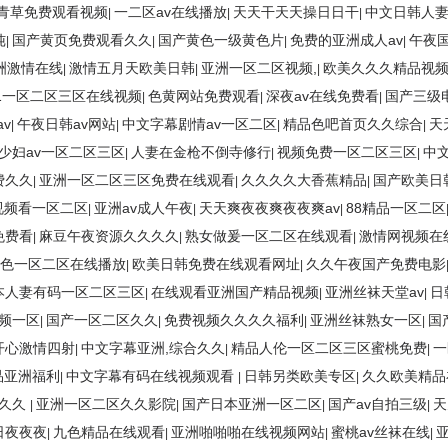
青草免费观看视频
一二区av在线播放
天天干天天操日日干
中文日韩人
|
|
|
纯
国产黄页免费观看久久
国产黄色一级黄色片
免费的亚洲成人av
午夜
|
|
|
|
亚洲激情在线
激情五月天欧美日韩
亚洲一区二区视频,
欧美久久久精品视
|
|
|
1一区二区三区在线视频
色黄网站免费观看
深夜av在线免费看
国产三级
|
|
|
v
午夜日韩av网站
中文字幕剧情av一区二区
精品色吧首页久久综合
天
|
|
|
|
少妇av一区二区三区
人妻在金枪不倒寺修行
视频免费一区二区三区
中文
|
|
|
费久久
亚洲一区二区三区免费在线观看
久久久久大香蕉精品
国产欧美日
|
|
|
视频看一区二区
亚洲av成人午夜
天天爽夜夜爽夜夜爽av
88精品一区二区
|
|
|
免费看
麻豆午夜资源久久久久
熟女做爰一区二区在线观看
激情网视频在
|
|
|
色一区二区在线播放
欧美日韩免费在线观看网址
久久午夜国产免费电影
|
|
本人妻有码一区二区三区
在线观看亚洲国产精品视频
亚洲丝袜天堂av
日
|
|
|
频一区
国产一区二区久久
免费视频久久久久福利
亚洲丝袜熟女一区
国
|
|
|
|
开心激情四射
中文字幕亚洲,综合久久
精品人伦一区二区三区蜜桃免费
一
|
|
|
品亚洲福利
中文字幕有码在线视频观看
日韩另类欧美专区
久久欧美精品
|
|
|
人久久
亚洲一区二区久久影院
国产日本亚洲一区二区
国产av自拍三级
天
|
|
|
|
日夜夜夜
九色精品在线观看
亚洲啪啪啪在线视频网站
蜜桃av丝袜在线
|
|
|
|