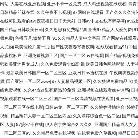
网站
人妻在线亚洲视频
亚洲不卡一区免费
成人精选视频在线观看
青青
|
|
|
|
日韩精品丝袜在线
久久午夜不卡视频
97网站在线观看
国产久久久久清
|
|
|
在线可以观看的av
夜夜撸日日干天天射
日韩av中文在线有码字幕
av
|
|
|
国产精品日韩欧美日韩
久久思思有免费精品6
亚洲97精品人人爱免费
9
|
|
|
频免费
色播五月,激情五月
91久久精品人妻中文字幕
国产网站在线观看a
|
|
|
人尤物
欧美理论片第一页
国产性夜夜春宵夜夜爽
在线观看精品91
中国
|
|
|
|
品蜜桃麻豆
亚洲免费视频四区
国产一区二区av在线看
国产精品视频免
|
|
|
韩欧美亚洲男女成人
久久免费观看少妇高潮
欧美日韩色网站蜜臀
人妻
|
|
|
卡
最新欧美日韩国产一区二区三区
亚欧日韩av蜜桃在线
午夜爽爽视频
|
|
|
频
国产亚洲一区二区www
97人妻精品视频一区
久久狠狠免费精品
欧美
|
|
|
|
线免费视频
久久er热这里有精品30免费
亚洲视频在线观看丝袜诱惑
日
|
|
|
视频观看在线一区二区三区
国产一二三区高清视频在线观看
亚洲一区视
|
|
一区二区三区在线电影
日韩av第一区二区三区
久久婷婷激情综合
婷婷
|
|
|
视频
精品熟妇人妻一区二区三区四区
久久婷婷综合色一区二区
国产精
|
|
|
区 人妻
97搞97干在线
伊人东京热综合久久久久
亚洲国产精品成人女
|
|
|
一区二区三区av
久久精品免费在线视频
在线看免费久草视频
精品日日
|
|
|