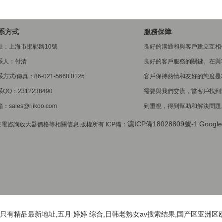
系方式
服務保障
址：上海市邯鄲路10號
良好的溝通和與客戶建立互相
系人：付清
良好的客戶服務的關鍵。在與
方式/傳真：86-021-5668 0125
客戶保持熱情和友好的態度是
QQ：2312238490
需要與我們交流，當客戶找到
：sales@riikoo.com
到重視，得到幫助和解決問題
滬ICP備18028809號-1
Google
咨詢放大器價格等相關信息 版權所有 ICP備：
有精品最新地址,五月 婷婷 综合,日韩老熟女av搜索结果,国产区亚洲区欧