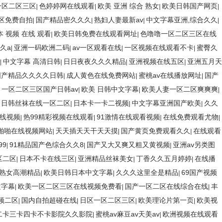
一区二区三区
色婷婷网在线观看
欧美 亚洲 综合 熟女
欧美日韩国产网页
|
|
|
|
区免费自拍
国产精品密久久久
熟妇人妻最新av
中文字幕亚洲,综合久久
|
|
|
|
本 视频 在线 观看
欧美日韩免费在线观看网址
色噜噜一区二区三区在线
|
|
久a
亚洲一码欧洲二码
av一区观看在线
一区视频在线观看不卡
蜜臀久
|
|
|
|
中文字幕 高清日韩
日日夜夜久久久精品
亚洲视频在线五区
亚洲五月天
|
|
|
|
国产精品久久久久日韩
成人黄色在线免费网站
蜜桃av在线播放网址
国产
|
|
|
一区二区三区国产日韩av
欧美 日韩中文字幕
欧美人妻一区二区爽爽爽
|
|
|
|
日韩丝袜在线一区二区
日本卡一卡二视频
中文字幕亚洲国产欧美
久久
|
|
|
|
线视频
热99精彩视频在线观看
91激情在线观看视频
在线免费观看尤物
|
|
|
|
啪啪在线视频网站
天天插天天干天天摸
国产黄页免费观看久久
在线观看
|
|
|
99
91精品国产色综合久久8
国产又大又爽又粗又黄视频
亚洲av另类图
|
|
|
区二区
日本不卡在线三区
亚洲精品丝袜美女
丁香久久五月婷婷
在线播
|
|
|
|
熟女高潮精品
欧美日韩日本中文字幕
久久久这里全是精品
69国产视频
|
|
|
文字幕
欧美一区二区三区在线视频免费看
国产一区二区在线综合在线
丰
|
|
|
频二区
国内自拍超碰在线
日区一区二区三区
欧美理论片第一页
欧美视
|
|
|
|
二卡三卡四卡不卡影院久久影院
蜜桃av麻豆av天美av
欧洲视频在线观看
|
|