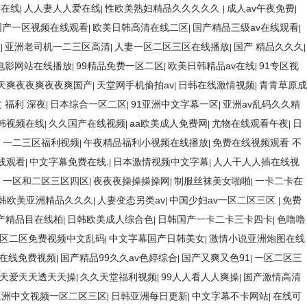
妻在线
人人妻人人爱在线
性欧美熟妇精品久久久久久
成人av午夜免费
|
|
|
|
国产一区视频在线观看
欧美日韩高清在线二区
国产精品三级av在线观看
|
|
|
频
亚洲老司机一二三区高清
人妻一区二区三区在线播放
国产 精品久久久
|
|
|
|
电影网站在线播放
99精品免费一区二区
欧美日韩精品av在线
91专区视
|
|
|
天爽夜夜爽夜夜爽国产
天堂网手机偷拍av
日韩在线激情视频
青青草原成
|
|
|
 福利 深夜
日本综合一区二区
91亚洲中文字幕一区
亚洲av乱码久久精
|
|
|
韩视频在线
久久国产在线视频
aa欧美成人免费网
尤物在线观看午夜
日
|
|
|
|
一二三区福利视频
午夜精品福利小视频在线播放
免费在线视频观看 不
|
|
|
线观看
中文字幕免费在线.
日本激情视频中文字幕
人人干人人插在线视
|
|
|
一区和二区三区四区
夜夜夜操操操操网
制服丝袜美女啪啪
一卡二卡在
|
|
|
|
韩欧美亚洲精品久久久
人妻变态另类av
中国少妇av一区二区三区
免费
|
|
|
产精品目在线柏
日韩欧美成人综合色
日韩国产一卡二卡三卡四卡
色噜噜
|
|
|
区二区免费视频中文乱码
中文字幕国产日韩美女
激情小说亚洲炮图在线
|
|
在线免费视频
国产精品99久久av色婷综合
国产又爽又色91
一区二区三
|
|
|
天爱天天透天天操
久久天堂福利视频
99人人看人人爽操
国产激情高清
|
|
|
亚洲中文视频一区二区三区
日韩亚洲每日更新
中文字幕不卡网站
在线可
|
|
|