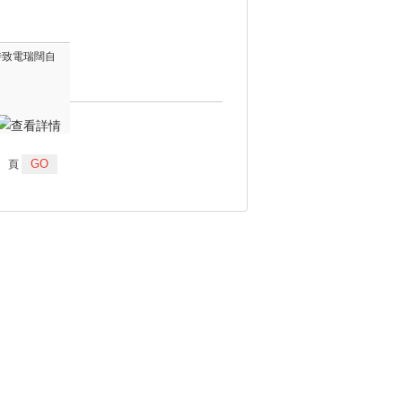
隨時致電瑞闊自
頁