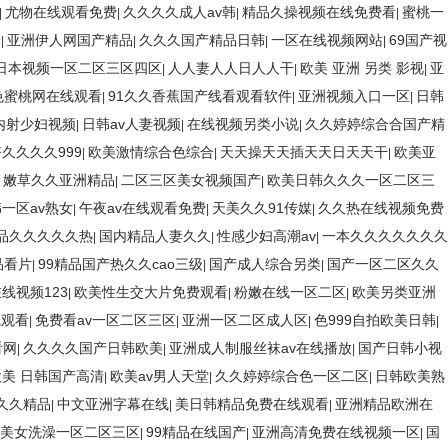
尤物在线观看免费
久久久久成人av韩
精品久操视频在线免费看
蜜桃一
|
|
|
|
一
亚洲伊人网国产精品
久久久国产精品日韩
一区在线视频网站
69国产视
|
|
|
|
日本视频一区二区三区四区
人人妻人人日人人干
欧美 亚洲 另类 影视
亚
|
|
|
色蜜桃网在线观看
91久久香蕉国产线看观看软件
亚洲视频入口一区
日韩
|
|
|
内射少妇视频
日韩av人妻视频
在线视频另类小说
久久婷婷综合合国产精
|
|
|
久久久久999
欧美激情综合色综合
天天操天天插天天日天天干
欧美亚
|
|
|
嫩草久久亚洲精品
二区三区美女视频国产
欧美日韩久久久一区二区三
|
|
|
一区av熟女
午夜av在线观看免费
天美久久91传媒
久久热在线视频免费
|
|
|
品久久久久久热
国内精品人妻久久
性感少妇高潮av
一本久久久久久久久
|
|
|
品看片
99精品国产热久久cao三级
国产成人综合另类
国产一区二区久久
|
|
|
线视频123
欧美性生交大片免费观看
粉嫩在线一区二区
欧美另类亚洲
|
|
|
线观看
免费看av一区二区三区
亚洲一区二区成人区
色999自拍欧美日韩
|
|
|
|
看网
久久久久国产日韩欧美
亚洲成人制服丝袜av在线播放
国产日韩小视
|
|
|
欧美 日韩国产高清
欧美av男人天堂
久久婷婷综合色一区二区
日韩欧美熟
|
|
|
久久精品
中文亚洲字幕在线
美日韩精品免费在线观看
亚洲精品欧洲在
|
|
|
美女洗澡一区二区三区
99精品在线国产
亚洲高清免费在线视频一区
国
|
|
|