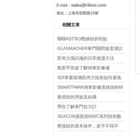
sales@riikoo.com
E-mail：
地址：上海市邯鄲路10號
相關文章
聊聊ASTRO壓線鉗的特點
GLASMACHER車門關閉速度測試
儀TGM5的安裝
防夾力測試儀的日常維護方法
教新手快速了解倒車影像儀
SDI車窗玻璃防夾力技術如何避免
兒童和寵物發生事故？
SMARTPARK倒車影像系統技術特
點及其在汽車安全駕駛中的應用研
臺虎鉗的用途及結構
究
帶你了解車門拉力計
SEACON連接器MWC系列技術數
據
壓接鉗的基本操作，新手不得不
看！