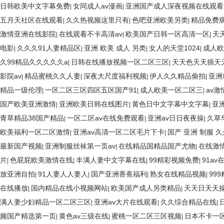
日韩欧美中文字幕免费
女同成人av漫画
亚洲国产成人深夜视频在线观
|
|
五月天社区在线观看
久久热视频这里只有
色吧亚洲欧美另类
精品免费
|
|
|
激情亚洲在线影院
在线观看不卡高清av
欧美国产日韩一区高清一区
天
|
|
|
电影
久久久91人妻精品区
亚洲 欧美 成人 另类
女人的天堂1024
成人欧
|
|
|
|
久99精品久久久久久a
日韩在线播放视频一区二区三区
天天色天天插天
|
|
影院av
精品蜜桃久久人妻
深夜大尺度福利视频
伊人久久精品偷拍
亚洲
|
|
|
|
精品一级伦理
一区二区三区四区五区国产91
成人欧美一区二区三
av
|
|
|
国产欧美亚洲激情
亚洲欧美日韩在线图片
黄色日中文字幕中文字幕
亚
|
|
|
青草精品38国产精品
一区二区av在线免费观看
亚洲av日日夜夜操
久草
|
|
|
欧美福利一区二区激情
亚洲av高清一区二区毛片下卡
国产 亚洲 制服 久
|
|
最新国产视频
亚洲制服丝袜第一页av
在线精品国精品国产尤物
在线激
|
|
|
片
色屁屁欧美激情在线
丰满人妻中文字幕在线
99精彩视频免费
91a
|
|
|
|
放亚洲自拍
91人妻人人妻人
国产亚洲香蕉福利
熟女在线精品视频
99
|
|
|
|
在线播放
国内精品在线小视频网站
欧美国产成人另类精品
天天日天天
|
|
|
满人妻少妇精品一区二区三区
亚洲av大片在线观看
久久综合精品在线
|
|
|
频国产精选第一页
黄色av三级在线
蜜桃一区二区三区视频
日本不卡一
|
|
|