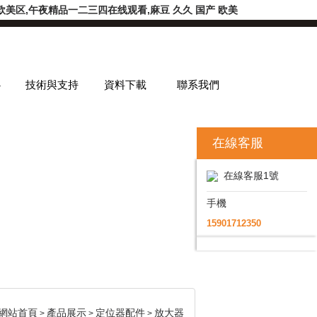
美区,午夜精品一二三四在线观看,麻豆 久久 国产 欧美
心
技術與支持
資料下載
聯系我們
在線客服
在線客服1號
手機
15901712350
網站首頁
產品展示
定位器配件
放大器
>
>
>