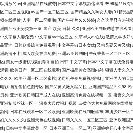
以播放的av
亚洲精品在线蜜臀
日本中文字幕视频这里看
热99精品只有
|
|
|
区二区三区视频
av国产一区二区三区
国产精品久久熟女人妻
91精品国
|
|
|
频在线播放
人妻一区二区啪啪
国产午夜片久久婷婷
久久这里只有热视
|
|
|
洲国产欧美另类第一页
国产 欧美 日韩 久久
亚洲欧美制服诱惑在线观看
|
|
中文字幕人妻免费
中文字幕av一区三区
久草华人av在线
激情文学少妇
|
|
|
品亚洲
日韩欧美综合免费观看
中文字幕vs日本女优
又粗又硬又黄又猛
|
|
|
|
洲高清不卡
成人欧美在线免费
亚洲av图片制服
午夜香蕉一区二区三区
|
|
|
|
区
美女一级蜜桃视频
清纯 自拍 日韩 中文字幕
日本中文字幕在线免费
|
|
|
观看
欧美日产一区二区在线观看
国产极品美女高潮内射
狠狠人妻久久
|
|
|
久久久
欧美亚洲一区二区蜜桃
老司机午夜免费视频福利
亚洲男人的天
|
|
|
电影
自拍偷拍色图专区
国产又黄又嫩又猛又粗
亚洲国产精品久久98
欧
|
|
|
|
另类
亚洲欧美日韩国产成人在线
亚洲高清免费在线视频一区
蜜臀久久
|
|
|
亚洲制服丝袜一区一
深夜大尺度福利视频
av黄色大片免费网站在线播放
|
|
频网
日本在线观看一区二区欧美
亚洲欧美在线制服丝袜
丰满少妇一区
|
|
|
妇久久久久久
亚洲天色在线视频
日韩久久久一区二区三区
亚洲欧洲国
|
|
|
线
日韩中文字幕欧美一区
日本亚洲天堂一区二区
亚洲婷婷开心中文字
|
|
|