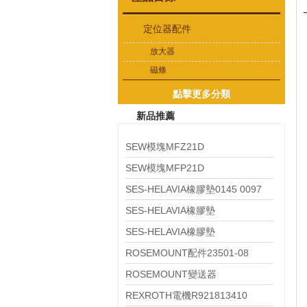
定位器配件
放大器
磁條
點擊更多分類
新品推薦
SEW模塊MFZ21D
SEW模塊MFP21D
SES-HELAVIA橡膠墊0145 0097
010
SES-HELAVIA橡膠墊
0145 0024 010
SES-HELAVIA橡膠墊
0145 0023 010
ROSEMOUNT配件23501-08
ROSEMOUNT變送器
644HAE5J2M5T1
REXROTH電機R921813410