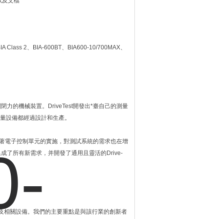
0以及文檔
 Class 2、BIA-600BT、BIA600-10/700MAX、
交車門關閉力的機械裝置。DriveTest開發出*臺自己的測量
的測量設備都經過設計和生產。
試站。隨著電子控制單元的實施，對測試系統的需求也在增
集成了所有新需求，并開發了通用且靈活的Drive-
案及相關設備。我們的主要重點是與該行業的創新者