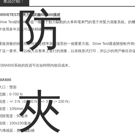
產品介紹：
DRIVETEST防夾力測試儀BIA600描述
Drive Test的BIA600是一種用于動力驅動的火車和電車門的電子夾緊力測量系
中使用多年后也可提供精確的測量。
重復測量的快速簡便性能是標準測試場景的一個重要方面。Drive Test通過開發軟
了這一要求。可以輸入在整車上進行的測量，以表格形式打印，并以少的用戶條目存
對BIA600系統的投資可在短時間內收回成本。
BIA600
入口：雙面
范圍：0-700 N
精度：+/- 3 N（0-100 N）+/- 3％（> 100 N）
剛度：10N/mm
間隙寬度：90毫米
面積：100x100毫米
力傳感器：應變儀點橋