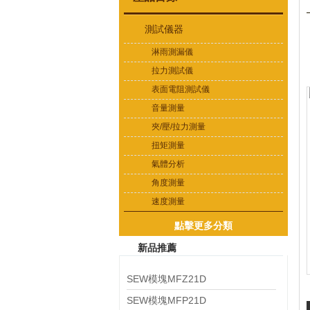
測試儀器
淋雨測漏儀
拉力測試儀
表面電阻測試儀
音量測量
夾/壓/拉力測量
扭矩測量
氣體分析
角度測量
速度測量
點擊更多分類
新品推薦
SEW模塊MFZ21D
SEW模塊MFP21D