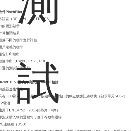
軟件PinchPilot
多語言（DE，EN，IT，FR，ES）
力的圖形顯示
計算相關結果
根據不同的標準進行評估
用戶定義的標準
報告打印輸出
數據導出（Excel，CSV，PDF）
可選的測試設備識別
DRIVETEST防夾力測試儀BIA600包括
傳感器連接電纜
具有LCD顯示，LED狀態，按鈕和串行接口的獨立數據記錄模塊（顯示單元SEB2）
9V電池
適用于EN 14752：2015的墊片（4件）
帶泡沫插入物的運輸箱，便于存放和運輸
PC連接線（USB）