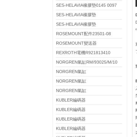
SES-HELAVIA橡膠墊0145 0097
010
SES-HELAVIA橡膠墊
0145 0024 010
SES-HELAVIA橡膠墊
0145 0023 010
ROSEMOUNT配件23501-08
ROSEMOUNT變送器
644HAE5J2M5T1
REXROTH電機R921813410
NORGREN氣缸RM/93025/M/10
NORGREN氣缸
RM/8021/M/EX/100
NORGREN氣缸
PRA/802125/M/EX/80
NORGREN氣缸
PRA/802050/M/EX/125
KUBLER編碼器
8.KIS40.134B.0600.P03.0008
KUBLER編碼器
8.KIS40.134B.0360.P03.0005
KUBLER編碼器
8.KIS40.133B.0360.P03.0008
KUBLER編碼器