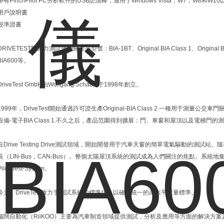
帶有PinchPilot PC分析軟件的USB記憶棒，適用于Windows Vista，W7，W8和W1
用戶說明書
校準證書
DRIVETEST防夾力測試儀相關產品型號：BIA-1BT、Original BIA Class 1、Original BIA
BIA600等。
DriveTest GmbH由Wolfgang Schabel于1998年創立。
1999年，DriveTest開始通過許可證生產Original-BIA Class 2 一種用于測量公
設備-電子BIA Class 1.不久之后，產品范圍得到擴展：門、車窗和屋頂以及電梯門
在Drive Testing Drive測試領域，開始開發用于汽車天窗的簡單電氣驅動的測
長（LIN-Bus，CAN-Bus）。整個太陽屋頂系統的測試成為人們關注的焦點。系統地
Pilot-Test-System。
今天，DriveTest致力于測試系統的標準化，以確保統一的高水平質量標準。
瑞闊自動化（RiiKOO）主要為汽車制造領域提供測試，分析及應用等方面的解決方