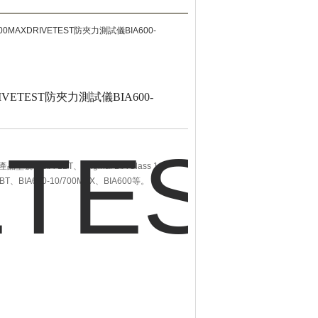
/700MAXDRIVETEST防夾力測試儀BIA600-
DRIVETEST防夾力測試儀BIA600-
：BIA-1BT、Original BIA Class 1、
-600BT、BIA600-10/700MAX、BIA600等。