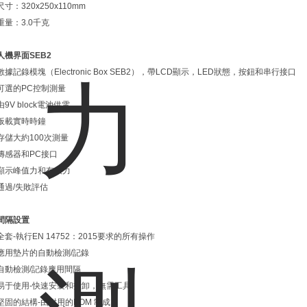
尺寸：320x250x110mm
重量：3.0千克
人機界面SEB2
數據記錄模塊（Electronic Box SEB2），帶LCD顯示，LED狀態，按鈕和串行接口
可選的PC控制測量
由9V block電池供電
板載實時時鐘
存儲大約100次測量
傳感器和PC接口
顯示峰值力和有效力
通過/失敗評估
間隔設置
全套-執行EN 14752：2015要求的所有操作
應用墊片的自動檢測/記錄
自動檢測/記錄應用間隔
易于使用-快速安裝和拆卸，無需工具
堅固的結構-由耐用的POM 制成