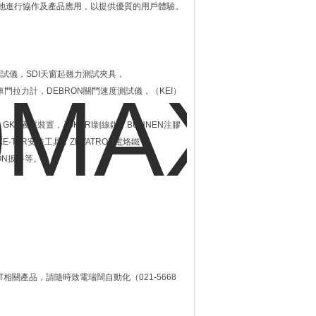
地進行協作及產品應用，以提供優質的用戶體驗。
塵測試儀，SDI天窗起翹力測試夾具，
ER車門拉力計，DEBRON關門速度測試儀，（KEI）
GKS液壓裝置，JOKARI剝線鉗，BUHNEN注膠
E-TAR安裝工具，ZEVATRON電烙鐵，
PON扳手等。
TEST相關產品，請隨時致電瑞闊自動化（021-5668