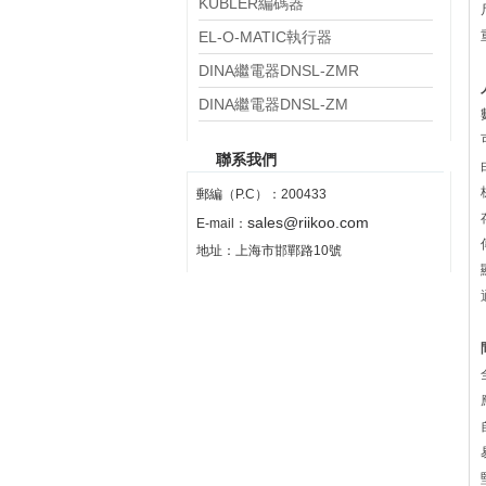
8.KIH50.0311.500.S234
KUBLER編碼器
8.KIH50.035A.1024.0080.S234
EL-O-MATIC執行器
PS4000.M0A08A.00N0
DINA繼電器DNSL-ZMR
DINA繼電器DNSL-ZM
聯系我們
郵編（P.C）：200433
sales@riikoo.com
E-mail：
地址：上海市邯鄲路10號