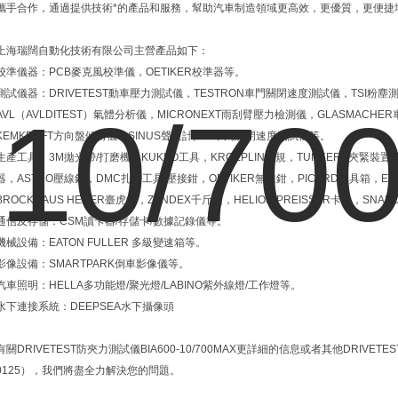
攜手合作，通過提供技術*的產品和服務，幫助汽車制造領域更高效，更優質，更便捷
上海瑞闊自動化技術有限公司主營產品如下：
校準儀器：PCB麥克風校準儀，OETIKER校準器等。
測試儀器：DRIVETEST動車壓力測試儀，TESTRON車門關閉速度測試儀，TSI粉
AVL（AVLDITEST）氣體分析儀，MICRONEXT雨刮臂壓力檢測儀，GLASMACH
KEMKRAFT方向盤傾角儀，SINUS聲級計,LMI車門關閉速度測試儀等。
生產工具：3M拋光帶/打磨機，KUKKO工具，KROEPLIN卡規，TUNKERS夾緊裝置，
器，ASTRO壓線鉗，DMC扎帶工具/壓接鉗，OETIKER無線鉗，PICARD工具箱，ETX
BROCKHAUS HEUER臺虎鉗，ZENDEX千斤頂，HELIOS-PREISSER卡尺，SNA
通信及存儲：CSM讀卡器/存儲卡/數據記錄儀等。
機械設備：EATON FULLER 多級變速箱等。
影像設備：SMARTPARK倒車影像儀等。
汽車照明：HELLA多功能燈/聚光燈/LABINO紫外線燈/工作燈等。
水下連接系統：DEEPSEA水下攝像頭
有關DRIVETEST防夾力測試儀BIA600-10/700MAX更詳細的信息或者其他DRIVE
0125），我們將盡全力解決您的問題。