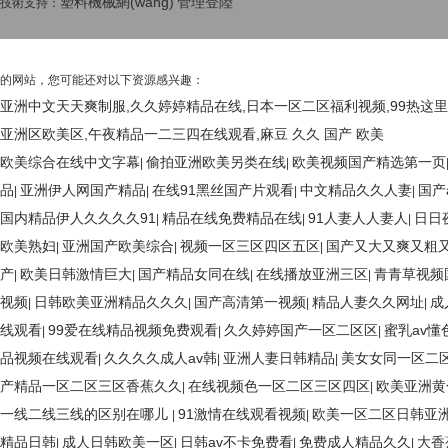
塑料機械網(wǎng)
管理登陸
技術支持：
的网站，您可能还对以下资源感兴趣：
亚洲中文天天爽制服,久久婷婷精品在线,日本一区二区福利视频,99热这里
亚洲区欧美区,午夜精品一二三四在线观看,麻豆 久久 国产 欧美
欧美综合在线中文字幕
偷拍亚洲欧美另类在线
欧美视频国产精选第一页
|
|
品
亚洲伊人网国产精品
在线91黑丝国产片观看
中文精品久久人妻
国产
|
|
|
|
国内精品伊人久久久久91
精品在线免费精品在线
91人妻人人妻人
日日
|
|
|
欧美熟妇
亚洲国产欧美综合
视频一区三区四区五区
国产又大又爽又粗
|
|
|
产
欧美日韩激情巨大
国产精品女同在线
在线播放亚洲三区
青青草视频
|
|
|
|
视频
日韩欧美亚洲精品久久久
国产高清第一视频
精品人妻久久网址
成
|
|
|
|
线观看
99爱在线精品视频免费观看
久久婷婷国产一区二区区
蜜乳av懂
|
|
|
品视频在线观看
久久久久成人av韩
亚洲人妻日韩精品
美女女同一区二
|
|
|
产精品一区二区三区香蕉久久
在线视频色一区二区三区四区
欧美亚洲黄
|
|
一线二线三线的区别在哪儿
91激情在线观看视频
欧美一区二区日韩亚
|
|
精品日韩
成人日韩欧美一区
日韩av不卡免费看
免费成人精品久久
大香
|
|
|
|