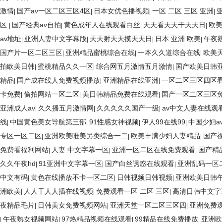
激情
国产av一区二区三区4区
日本女优色播视频
一区 二区 三区 亚洲
|
|
|
|
区
国产经典av自拍
黄色成年人在线观看白丝
天天看天天干天天日
欧
|
|
|
|
av地址
亚洲人妻中文字幕版
天天射天天摸天天日
日本 亚洲 欧美
午夜
|
|
|
|
国产片一区二区三区
亚洲精品蜜桃综合在线
一本久久道综合在线
欧美
|
|
|
拍欧美日韩
蜜桃精品久久一区
综合网五月激情五月激情
国产欧美日韩
|
|
|
精品
国产成在线人免费视频播放
亚洲精品在线亚洲
一区二区三区四区看
|
|
|
卡免费
偷拍网站一区二区
美日韩精品免费在线观看
国产一区二区三区
|
|
|
亚洲成人av
久久播五月激情网
久久久久久国产一级
av中文人妻在线观
|
|
|
线
中国黄色美女导航第三部
91性感女神视频
伊人99在线99
中国少妇a
|
|
|
|
专区一区二区
亚洲欧美唯美另类综合一二
欧美丰满少妇人妻精品
国产
|
|
|
免费看福利网站
人妻 中文字幕一区
亚洲一区二区在线免费观看
国产精
|
|
|
久久午夜hd
91亚洲中文字幕一区
国产白丝诱惑在线观看
亚洲乱码一区
|
|
|
中文有码
黄色在线播放不卡一区二区
日韩视频日韩视频
亚洲欧美日韩
|
|
|
洲欧美
人人干人人插在线视频
免费观看一区 二区 三区
高清日韩中文字
|
|
|
夜精品毛片
日韩美女免费视频网站
亚洲天堂一区二区三区四
亚洲免费
|
|
|
午夜熟女视频网站
97热精品视频在线观看
99精品在线免费播放
亚洲欧
|
|
|
|