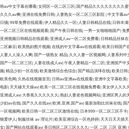
韩av中文字幕在哪看
女同区一区二区三区
国产精品久久久久久久久久蜜
|
|
久久久av爽
亚洲在线免费日韩
人妻熟女一区二区三区影院
中文字幕a
|
|
|
日骚
99草免费在线观看
伊人精品久久一区
人妻日韩精品在线
日韩丰满
|
|
|
|
一区二区三区在线视频观看
国产午夜日韩在线
一男一女啪啪啪国产
免
|
|
|
亚洲视频日韩精品在线观看
亚洲成人av一区二区免费看
日韩精品丝袜在
|
|
二区麻豆
欧美熟妇图片视频
在线的中文字幕av在线观看
欧美日韩国产
|
|
|
人妻人人澡人人爽
国产一级熟女.精品
久久人妻一区视频网
人妻系列中
|
|
|
国产一区二区三区
人妻在线成人av
午夜人妻精品一区二区
亚洲国产中文
|
|
|
频
精品少妇一区在线
欧美激情综合色综合
国产精品演绎在线
欧美日韩
|
|
|
|
欧美色网
久热在线视频首页
日韩av亚洲av在线观看
亚洲中文字幕欧美
|
|
|
|
电影
天天碰天天操av
欧美一区二区三区在线视频免费看
美女伊人久久
|
|
|
亚洲成人av
大香蕉久久久久久久
熟妇人妻老色视频网站
亚洲区男人的天
|
|
|
少妇av在线
国产久久在线av
欧洲,亚洲,国产av
最新加勒比丝袜在线
国
|
|
|
|
一区视频网
欧美日韩一区二区三区激情在线
日本999一区二区三区不卡
|
|
|
狠爱伊人
制服丝袜 av 理论片
欧美亚洲综合一区色婷婷
天天日天天插天
|
|
|
女
国产网站在线观看av
美日韩区二区三区久久久
一区 二区 三区 亚洲
|
|
|
|