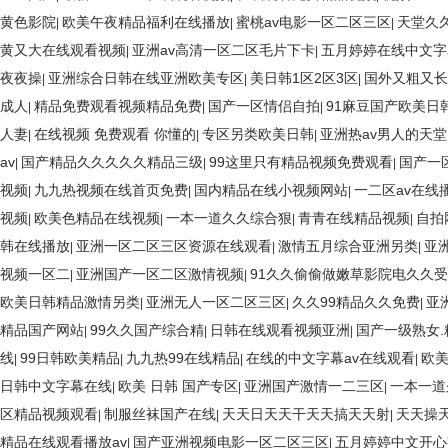
黄色影院
欧美午夜精品福利在线播放
蜜桃av电影一区二区三区
天堂久
|
|
|
黄又大在线观看视频
亚洲av高清一区二区毛片下卡
五月婷婷在线中文字
|
|
夜夜操
亚洲综合日韩在线亚洲欧美专区
美日韩1区2区3区
国外又粗又长
|
|
|
成人
精品免费观看视频精品免费
国产一区情侣自拍
91麻豆国产欧美日
|
|
|
人妻
在线视频 免费观看 你懂的
专区另类欧美日韩
亚洲热av男人的天堂
|
|
|
av
国产精品久久久久久精品三级
99这里只有精品视频免费观看
国产一
|
|
|
视频
九九热视频在线首页免费
国内精品在线小视频网站
一二区av在线
|
|
|
视频
欧美色精品在线视频
一本一道久久综合狠
青青在线精品视频
自拍
|
|
|
|
韩在线播放
亚洲一区二区三区资源在线观看
激情五月综合亚洲另类
亚
|
|
|
视频一区二
亚洲国产一区二区激情视频
91久久偷偷做嫩草影院电久久受
|
|
欧美日韩精品激情另类
亚洲无人一区二区三区
久久99精品久久免费
亚
|
|
|
精品国产网站
99久久国产综合精
日韩在线观看视频亚洲
国产一级熟女.
|
|
|
线
99日韩欧美精品
九九热99在线精品
在线的中文字幕av在线观看
欧
|
|
|
|
日韩中文字幕在线
欧美 日韩 国产专区
亚洲国产激情一二三区
一本一道
|
|
|
区精品视频观看
制服丝袜国产在线
天天日天天干天天搞天天射
天天操
|
|
|
精品在线观看播放av
国产亚洲视频电影一区二区三区
五月婷婷中文开心
|
|