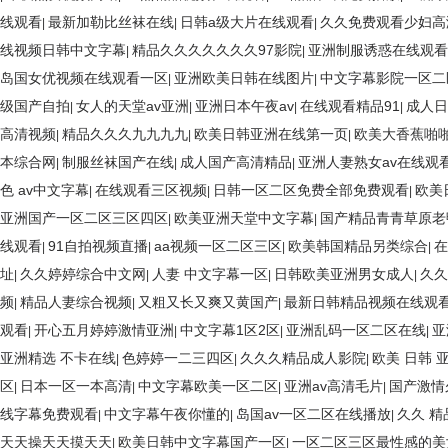
线观看
最新加勒比丝袜在线
日韩a级大片在线观看
久久免费观看少妇高
|
|
|
线视频日韩中文字幕
精品久久久久久久久97影院
亚洲制服诱惑在线观看
|
|
岛国女优视频在线观看一区
亚洲欧美日韩在线图片
中文字幕影院一区二
|
|
级国产自拍
女人的天堂av亚洲
亚洲日本午夜av
在线观看精品91
成人日
|
|
|
|
高清视频
精品久久久九九九九
欧美日韩亚洲在线第一页
欧美大香蕉啪
|
|
|
本综合网
制服丝袜国产在线
成人国产高清精品
亚洲人妻熟女av在线观
|
|
|
色 av中文字幕
在线观看三区视频
日韩一区二区免费全部免费观看
欧美
|
|
|
亚洲国产一区二区三区四区
欧美亚洲天堂中文字幕
国产精品青青草原老
|
|
线观看
91自拍视频直播
aa视频一区二区三区
欧美韩国精品另类综合
在
|
|
|
|
址
久久婷婷综合中文网
人妻 中文字幕一区
日韩欧美亚洲男女成人
久久
|
|
|
|
频
精品人妻综合视频
又粗又长又爽又黄国产
最新日韩精品视频在线观
|
|
|
观看
开心五月婷婷激情亚洲
中文字幕1区2区
亚洲乱码一区二区在线
亚
|
|
|
|
亚洲精选 不卡在线
色婷婷一二三四区
久久久精品成人影院
欧美 日韩 
|
|
|
区
日本一区一本高清
中文字幕欧美一区二区
亚洲av高清毛片
国产激情
|
|
|
|
线字幕免费观看
中文字幕午夜你懂的
岛国av一区二区在线播放
久久 精品
|
|
|
天天操天天摸天天
欧美日韩中文字幕国产一区
一区二区三区最性感的美
|
|