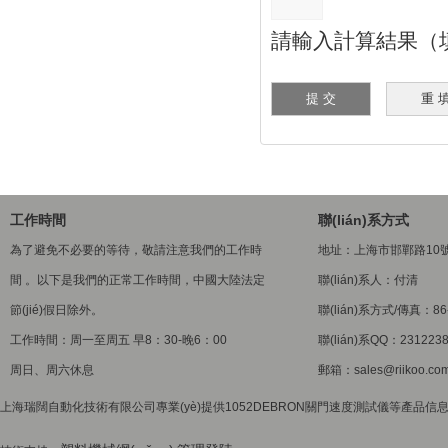
請輸入計算結果（填
工作時間
聯(lián)系方式
為了避免不必要的等待，敬請注意我們的工作時
地址：上海市邯鄲路10
間 。以下是我們的正常工作時間，中國大陸法定
聯(lián)系人：付清
節(jié)假日除外。
聯(lián)系方式/傳真：86-
工作時間：周一至周五 早8：30-晚6：00
聯(lián)系QQ：231223
周日、周六休息
郵箱：sales@riikoo.co
上海瑞闊自動化技術有限公司專業(yè)提供1052DEBRON關門速度測試儀等產品信息