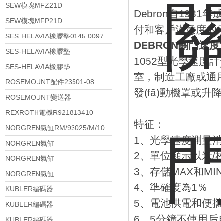
SEW模塊MFZ21D
Debron自19
SEW模塊MFP21D
付和客戶滿意度的承
SES-HELAVIA橡膠墊0145 0097
DEBRON關門速
010
SES-HELAVIA橡膠墊
1052型光學速
0145 0024 010
SES-HELAVIA橡膠墊
室，制造工廠或通用
0145 0023 010
ROSEMOUNT配件23501-08
發(fā)動機罩或
ROSEMOUNT變送器
644HAE5J2M5T1
REXROTH電機R921813410
特征：
NORGREN氣缸RM/93025/M/10
1、光學速度測量
NORGREN氣缸
2、單位顯示以米/
RM/8021/M/EX/100
NORGREN氣缸
3、存儲MAX和MI
PRA/802125/M/EX/80
NORGREN氣缸
4、準確度為1％
PRA/802050/M/EX/125
KUBLER編碼器
5、電池供電和便
8.KIS40.134B.0600.P03.0008
KUBLER編碼器
6、5分鐘不使用后
8.KIS40.134B.0360.P03.0005
KUBLER編碼器