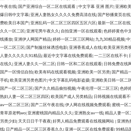
午夜在线
国产亚洲综合一区二区在线观看
中文字幕 亚洲 图片
亚洲欧
|
|
|
爆日韩中文字幕
亚洲人妻熟女久久久久免费高清在线
国产秒播黄页在线
|
|
费欧美日本国产
亚洲乱码一区二区三区四区五区六区
最新一区二区在线
|
|
久久一区二区
亚洲宅男午夜久久
自拍亚洲一区在线观看
色婷婷黄色中
|
|
|
线播放
亚洲伊人网国产精品
婷婷一区二区三区网站
九九30精品视频
中
|
|
|
|
一区二区三区
国产制服丝袜诱惑电影
亚洲香蕉成人在线
欧美亚洲另类
|
|
|
人妻久久久久久91精品
最近中文字幕在线免费观看
一二三区在线不卡
|
|
|
在线久
亚洲人妻久久一区二区
日韩一区和二区在线观看
日韩免费在线
|
|
|
国产一区情侣自拍
欧美有码在线观看视频
亚洲欧美一区另类
国产精品
|
|
|
手机
欧美亚洲另类色图片
中文字幕乱码电影盗摄
亚洲欧美日韩一区二
|
|
|
国产一区二区三区
国产久久精品偷拍视频
午夜伦理一区二区三区
色婷
|
|
|
熟妇人妻一区二区三区四区
欧美国产成人另类精品
日韩视频在线观看不
|
|
av一区二区三区
国产二区午夜在线
伊人网在线视频免费观看
蜜桃一区
|
|
|
青草原老鸭wo
亚洲蜜桃国内精品久久久
亚洲熟女av一线
精品人妻一区
|
|
|
另类少妇
天天日日干干夜夜
好男人精品免费观看在线视频网站
亚洲热
|
|
|
线
日产精品一区二区三区香蕉久久
亚洲一区二区在线免费观看
99精品
|
|
|