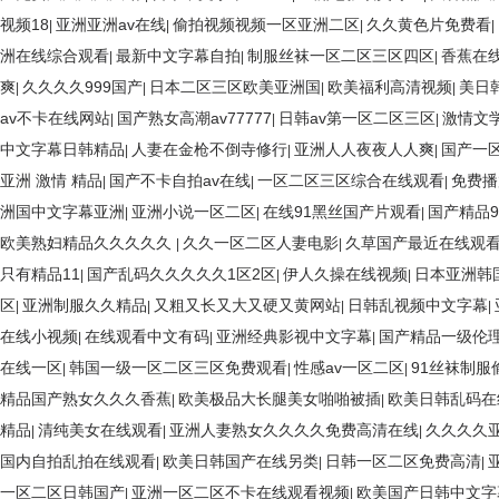
视频18
亚洲亚洲av在线
偷拍视频视频一区亚洲二区
久久黄色片免费看
|
|
|
|
洲在线综合观看
最新中文字幕自拍
制服丝袜一区二区三区四区
香蕉在
|
|
|
爽
久久久久999国产
日本二区三区欧美亚洲国
欧美福利高清视频
美日
|
|
|
|
av不卡在线网站
国产熟女高潮av77777
日韩av第一区二区三区
激情文
|
|
|
中文字幕日韩精品
人妻在金枪不倒寺修行
亚洲人人夜夜人人爽
国产一区
|
|
|
亚洲 激情 精品
国产不卡自拍av在线
一区二区三区综合在线观看
免费播
|
|
|
洲国中文字幕亚洲
亚洲小说一区二区
在线91黑丝国产片观看
国产精品
|
|
|
欧美熟妇精品久久久久久
久久一区二区人妻电影
久草国产最近在线观
|
|
只有精品11
国产乱码久久久久久1区2区
伊人久操在线视频
日本亚洲韩
|
|
|
区
亚洲制服久久精品
又粗又长又大又硬又黄网站
日韩乱视频中文字幕
|
|
|
|
在线小视频
在线观看中文有码
亚洲经典影视中文字幕
国产精品一级伦
|
|
|
在线一区
韩国一级一区二区三区免费观看
性感av一区二区
91丝袜制服
|
|
|
精品国产熟女久久久香蕉
欧美极品大长腿美女啪啪被插
欧美日韩乱码在
|
|
精品
清纯美女在线观看
亚洲人妻熟女久久久久免费高清在线
久久久久
|
|
|
国内自拍乱拍在线观看
欧美日韩国产在线另类
日韩一区二区免费高清
|
|
|
一区二区日韩国产
亚洲一区二区不卡在线观看视频
欧美国产日韩中文字
|
|