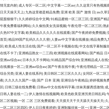
情无套内射
成人专区一区二区
中文字幕一二区av
久久这里只有热视频
|
|
|
日天天操天天上
九热这里都是精品免费
亚洲 欧美 国产 激情 日
av久草
|
|
|
屁股狠狠干
久久婷婷综合中文网
91精品蜜桃一区二区三区
亚洲国产精品
|
|
|
午夜免费看福利网站
久久偷拍美女洗澡视频
午夜伦理一区二区三区
熟
|
|
|
久热97中文字幕
欧美精品久久久久久在线观看
国产午夜婷婷免费视频
|
|
|
首页
精品99国产乱码久久久久密
人妻av中文字幕在线播放
精品免费九
|
|
|
区
欧美成人性生活在线
国产一区二区不卡视频在线
中文在线字幕制服
|
|
|
在线不卡了
亚洲精品熟女一二三四
欧洲视频在线观看网站
国产精品 日
|
|
|
亚洲av综合av
日本久久不卡网站
91精品国产综合99
亚洲精品成人在线
|
|
|
在线播放一区二
亚洲av综合av
国产午夜在线午夜
午夜伦理精品一区二
|
|
|
综合另类
亚洲人妻在线系列
美日韩区二区三区久久久
女同区一区二区
|
|
|
夜
久久久久久国产一级
国产 日本 亚洲
亚洲综合午夜精品
婷婷视频免
|
|
|
|
区
日韩三级在线免费看
日韩av中文在线有码字幕
丝袜美腿诱惑激情
成
|
|
|
|
日韩人妻在线一二
伊人激情在线视频网
欧美色欧美亚洲另类日韩乱码
|
|
|
区二区视频
一区 二区 三区免费观看
天天摸天天干天天舔天天操天天
久
|
|
|
一区二区三区四区
伊人日日夜夜婷婷
亚洲制服丝袜一区一
亚洲一区二区
|
|
|