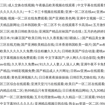
三区
成人交换在线视频
午夜极品欧美视频在线观看
中文字幕在线观看
|
|
|
久久久久久久久
一卡二卡三卡视频在线观看
亚洲一区二区在线av
亚洲
|
|
|
视频
视频一区二区在线免费观看
国产亚洲欧美色网
亚洲中文视频一区
|
|
|
天精品新网址
日本韩国欧美一区二区不卡
在线观看不卡高清av
五月激
|
|
|
区三区
欧美日韩欧美综合
亚洲国产精品丝袜国产自在线
五月的色婷婷
|
|
|
美日本
91麻豆国产欧美日韩
91久久香蕉氩炫呖疵厶
国产精品美女兼
|
|
|
三区在线尤物
国产亚洲欧美精品在线
日本香港韩国欧美一级片
国产av
|
|
|
欧美久久久久久久免费
综合粉嫩久久久久
日韩欧美国产综合动漫
蜜桃
|
|
|
文字幕视频在线免费观看
日韩 中文字幕国产
伊人网久久综合影院
免费
|
|
|
av在线
久久草久久免费av
91久久人人妻人人澡人人爽
亚洲午夜不卡免
|
|
|
产精品
99精彩视频免费
国产精品成人大片网址
日韩av亚洲av在线观看
|
|
|
|
在线看
黄色亚洲视频久久
日日夜夜夜操操操操
日韩巨乳尤物在线
大色
|
|
|
|
区三区综合在线观看
亚洲天堂污污在线观看
欧美日产一区二区在线观看
|
|
内精品在线二区
热99精品只有里视频精品
日日夜夜精品网站
九九30精
|
|
|
国产一区二区激情视频
五月伦理激情av啪
久久精品一区二区观看
99
|
|
|
中文字幕99久久久久久
亚洲精品视频日韩在线
熟女av资源一区二区
9
|
|
|