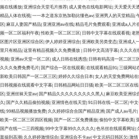
频在线播放
亚洲综合天堂毛片推荐
成人黄色在线电影网址
天天爱天天
|
|
|
精品人体在线视
一一本之道东京热加勒比懂色av
亚洲男人的天堂精品
|
|
|
区
麻豆人妻国产精品
亚洲亚洲av在线
精品毛片免费观看
亚洲成a人片
|
|
|
|
频一区二区福利午夜
性欧美一区二区三区
日韩中文字幕在线观看视
老
|
|
|
区图片区亚洲区综合区
伊人婷婷亚洲综合
亚洲欧美另类变态
亚洲成人
|
|
|
里只有精品
这里有精品视频久久免费播放
日韩中文高清字幕
久久久在
|
|
|
视频
亚洲av天堂一区二区
成人日韩在线诱惑
日韩有码高清一区二区三
|
|
|
久久久免费免费毛片
国产综合一区在线观看
在线观看精品91
三级网站
|
|
|
新欧美日韩国产一区二区三区
婷婷久久综合日本
女人的天堂免费网站在
|
|
日韩视频在线观看中文字幕
日韩精品网站日日骚
欧美一区二区三区在
|
|
区
亚洲丝袜天堂av
国产精品久久久久久久久久久黑人
麻豆欧美亚洲综
|
|
|
久
国产久久精品偷拍视频
亚洲情色在线天堂
91日韩在线一区二区
中文
|
|
|
|
线
99精品视频播放免费
久久婷婷综合合国产精品亚洲
国产成人av毛片
|
|
|
|
欧美一区二区三区四区视频
国产一区二区免费播放
偷拍中文字幕欧美
|
|
|
国产在线一二三四视频
99中文字幕99久久久久久
色吊丝在线观看网址
|
|
|
逛操到高潮
久久婷婷激情综合
亚洲综合不卡av
中文元码日韩区欠
激情
|
|
|
|