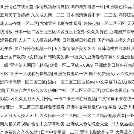
亚洲情色在线天堂
激情视频激情自拍
国内自拍电影一区
亚洲特色精品
|
|
|
五月天丁香婷婷
久久成人网一二三
日本高清免费不卡一二三区
婷婷综
|
|
|
成人av在线一区二区
尤物亚洲电影在线观看
婷婷少妇一区二区三区
天
|
|
|
线播放
日本一区二区三区三区四区五区
免费a久久久黄色
亚洲国产青
|
|
|
观看视频
人人干人人插在线视频
日韩视频日韩视频
国产精品主播久久
|
|
|
|
利午夜
国产婷婷色视频一区
五月激情综合美女久久
日韩免费在线网址
|
|
|
亚洲国产欧美中文精品
日韩欧美另类一级
久久亚洲春色字幕久久亚洲
|
|
|
一级
亚洲伊人网国产精品
欧美一区二区成人6969
亚洲欧美日韩午夜精
|
|
|
三区
亚洲一区观看免费视频
亚洲免费电影一级
国产免费美女av
久久日
|
|
|
|
洲不卡高清一区二区三区
国内一区二区三区自拍av
中文字幕91在线
欧
|
|
|
频
五月综合六月综合久久
制服丝袜一区二区三区四区
欧日韩大香蕉伊
|
|
|
影院av
久久五月天大片网站
一卡二卡三卡在线视频
中文字幕不卡在线
|
|
|
韩
亚洲一区二区三区视频免费观看
亚洲中文字幕乱码中文字幕
91亚洲
|
|
|
天天日天天操天天上
久久日韩一区二区网址
一区二区精品视频观看
一
|
|
|
爽又粗又黄视频
偷拍中文字幕欧美
亚洲成人色站综合大全
成人极品在
|
|
|
产免费久久久久久站
日本中文字幕一二三
亚洲电影欧美专区
大香蕉久
|
|
|