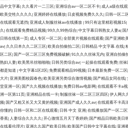
品中文字幕
久久看片一二三区
亚洲综合av一区二区不卡
成人a级在线
|
|
|
欧美交牲久久久久
亚洲婷婷在线播放
日皮视频免费久久久
日韩一区二
|
|
|
在线观看无遮挡
亚洲成人制服丝袜av在线播放
99只有这里精彩视频15
|
|
|
久
在线观看免费精品视频
99久久99热综合
中文字幕日韩熟女人妻a
国
|
|
|
|
日韩在线第一页
成人专区一区二区
全部黄片视频在线观看
国产亚洲欧
|
|
|
av
久久日本久久二区三区
欧美自拍偷拍二区
日韩精品 中文字幕.在线
|
|
|
|
区二区
国产一区二区三区免费视频破解
91久久久丝袜无内
亚洲自拍偷
|
|
|
熟妇人妻
欧美黑吊丝啪啪啪
日韩另类综合av
一起操在线观看免费
丝袜
|
|
|
|
都是知道
中文字幕1区2区
免费观看精品99视频
日本最新免费一区二区
|
|
|
大片
亚洲美图校园春色
欧美亚洲另类综合激情视频
国产精品女同在线
|
|
|
|
堂亚洲一区
国产久久视频在线播放
免费日韩av电影网
在线观看不卡a视
|
|
|
洲一区第11页
亚洲精品在线一卡
制服丝袜一区二区三区四区
伊人网久
|
|
|
频
国产又粗又长又大又黄的视频
亚洲国产成人久久av
在线观看不卡高清
|
|
|
你懂的
日韩一区和二区在线观看
日韩 中文 亚洲
在线播放国产一区二区
|
|
|
香蕉
人妻综合久久久久
开心激情五月天丁香婷婷
国产精品日韩欧美日
|
|
|
在线看伦理片
亚洲久久国产欧美日韩
欧美国产日韩中文字幕在线
亚洲
|
|
|