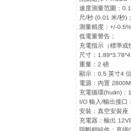
速度測量范圍：0.10—
尺/秒 (0.01 米/秒)
測量精度：+/-0.5%
低電量警告；
充電指示（標準或
尺寸：1.89*3.78
重量：2 磅
顯示：0.5 英寸4
電源：內置 2800M
充電循環(huán)：
I/O 輸入/輸出接
安裝：真空安裝座
充電器：輸出 12VD
阻斷銷組件：直徑0.