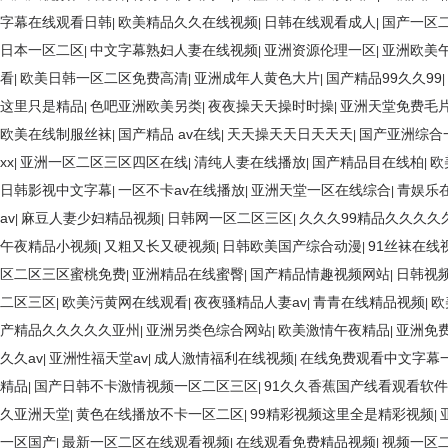
字幕在线观看日韩
欧美精品久久在线视频
日韩在线观看成人
国产一区
|
|
|
日本一区二区
中文字幕熟妇人妻在线视频
亚洲资源伦理一区
亚洲欧美
|
|
|
看
欧美日韩一区二区免费高清
亚洲成年人黄色大片
国产精品99久久99
|
|
|
|
这里只是精品
色吧亚洲欧美另类
夜夜操天天操时时操
亚洲天堂免费毛
|
|
|
欧美在线制服丝袜
国产精品 av在线
天天操天天日天天天
国产亚洲综合
|
|
|
xx
亚洲一区二区三区四区在线
清纯人妻在线播放
国产精品目在线柏
欧
|
|
|
|
日韩影视中文字幕
一区不卡av在线播放
亚洲天堂一区在线综合
青娱乐
|
|
|
av
麻豆人妻少妇精品视频
日韩网一区二区三区
久久久99精品久久久久
|
|
|
午夜精品小视频
又粗又长又硬视频
日韩欧美国产综合动漫
91丝袜在线
|
|
|
区二区三区蜜桃免费
亚洲精品在线蜜臀
国产精品情趣视频网站
日韩视
|
|
|
二区三区
欧美污黄网在线观看
夜夜骚精品人妻av
青青在线精品视频
欧
|
|
|
|
产精品久久久久久亚州
亚洲另类色综合网站
欧美激情午夜精品
亚洲免
|
|
|
久久av
亚洲性福天堂av
成人激情福利在线视频
在线免费观看中文字幕
|
|
|
精品
国产日韩不卡激情视频一区二区三区
91久久香蕉国产线看观看软件
|
|
久亚洲天堂
黄色在线播放不卡一区二区
99精彩视频这里全是精彩视频
|
|
|
一区国产
最新一区二区在线观看视频
在线观看免费精品视频
视频一区
|
|
|