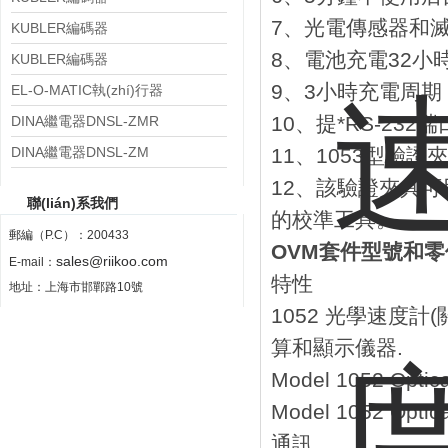
7、光電傳感器和
8.KIS40.133B.0360.P03.0008
KUBLER編碼器
8、電池充電32小
8.KIH50.0311.500.S234
KUBLER編碼器
9、3小時充電周期
8.KIH50.035A.1024.0080.S234
EL-O-MATIC執(zhí)行器
PS4000.M0A08A.00N0
10、提*RS-232端
DINA繼電器DNSL-ZMR
DINA繼電器DNSL-ZM
11、1053型驗證
12、該驗證夾具可用
聯(lián)系我們
的校準工具。
郵編（P.C）：200433
OVM套件型號和
sales@riikoo.com
E-mail：
特性
地址：上海市邯鄲路10號
1052 光學速度計
算和顯示儀器.
Model 1052 Opti
Model 1052 Opt
通訊。