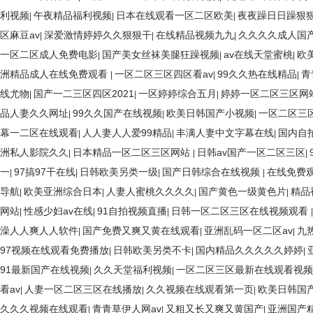
利视频
午夜精品福利视频
日本在线观看一区二区欧美
夜夜躁日日躁狠狠
|
|
|
区麻豆av
深爱激情婷婷久久狠狠干
在线精品视频九九
久久久久成人国
|
|
|
一区二区成人免费电影
国产美女丝袜美腿狂躁视频
av在线天堂蜜桃
欧
|
|
|
洲精品成人在线免费观看
一区二区三区四区看av
99久久热在线精品
青
|
|
|
线尤物
国产一二三区四区2021
一区婷婷综合五月
婷婷一区二区三区网
|
|
|
品人妻久久网址
99久久国产在线视频
欧美日韩国产小视频
一区二区三区
|
|
|
幕一二区在线观看
人人妻人人爱99精品
丰满人妻中文字幕在线
国内自
|
|
|
洲私人影院久久
日本精品一区二区三区网站
日韩av国产一区二区三区
|
|
|
一
97搞97干在线
日韩欧美另类一级
国产日韩综合在线视频
在线免费
|
|
|
|
导航
欧美亚洲综合日本
人妻人蜜桃久久久久
国产黄色一级黄色片
精品
|
|
|
|
网站
性感少妇av在线
91自拍视频直播
日韩一区二区三区在线视频观看
|
|
|
澡人人爽人人软件
国产免费又爽又黄在线观看
亚洲乱码一区二区av
九
|
|
|
97视频在线观看免费播放
日韩欧美另类不卡
国内精品久久久久久婷婷
|
|
|
91最新国产在线视频
久久天堂福利视频
一区二区三区最新在线观看视频
|
|
看av
人妻一区二区三区在线播放
久久视频在线观看第一页
欧美日韩国
|
|
|
久久久视频在线观看
青青草伊人网av
又粗又长又爽又黄国产
亚洲国产精
|
|
|