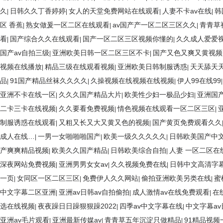
久
日韩久久丁香婷婷
女人的天堂免费网站在线观看
人妻不卡av在线
韩
|
|
|
|
区 香蕉
熟女做爰一区二区在线观看
av国产产一区二区三区久久
青青草
|
|
|
看
国产综合久久在线观看
国产一区二区三区视频你懂的
久久成人爱爱
|
|
|
国产av自拍三级
亚洲欧美日韩一区二区三区不卡
国产又色又爽又黄视频
|
|
视频在线播放
精品三级在线观看视频
亚洲欧美日韩制服诱惑
天天舔天
|
|
|
品
91国产精品丝袜久久久久
久操视频在线视频在线视频
伊人99在线99
|
|
|
亚洲不卡在线一区
久久久国产精品大片
欧美性少妇一极品少妇
亚洲国
|
|
|
二卡三卡在线视频
久久要看免费视频
情色视频在线观看一区二区三区
|
|
|
制服诱惑在线观看
又粗又长又大又黄又色的视频
国产黄页免费观看久久
|
|
成人在线…
一男一女啪啪啪国产
欧美一级久久久久久
日韩欧美国产中
|
|
|
产爽爽精品视频
欧美久久国产精品
日韩欧美综合自拍
人妻 一区二区在
|
|
|
深夜网站免费视频
亚洲男男女女av
久久视频免费在线
日韩中文高清字
|
|
|
一页
女同区一区二区三区
免费伊人久久网站
偷拍亚洲欧美另类在线
蜜
|
|
|
|
中文字幕二区亚洲
亚洲av日韩av自拍偷拍
成人激情av在线免费观看
在
|
|
|
选在线视频
夜夜躁日日躁狠狠躁2022
四季av中文字幕在线
中文字幕a
|
|
|
亚洲av毛片观看
亚洲最新传媒av
青青草五年沉淀只做精品
91精品视频
|
|
|