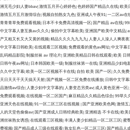
洲无毛少妇人妻bbav
激情五月开心婷婷色
色婷婷国产精品久在线
欧美
|
|
|
激情五月五月激情综合
视频自拍熟女九色
亚洲成人午夜91
一二区av在
|
|
|
青青青草免费观看视频
日本不卡免费高清视频一区
国产精品 av在线
9
|
|
|
中文字幕人妻互换av久久久
偷拍中文字幕欧美
亚洲国产欧美中文精品
|
|
|
产又粗又长又大又黄的视频
精品久久久九九九九
人妻人人澡人人爽夜夜
|
|
中文字幕日韩欧美
在线观看三区视频
免费观看的黄色av网址
中文字幕
|
|
|
乱码精品影院
制服丝袜 av 理论片
亚洲欧美精品日韩在线观看
欧美 日
|
|
|
日韩午夜av网址
日本韩国欧美一级
制服丝袜第一在线
亚洲精品少妇电
|
|
|
久久中文字幕
欧美一区二区视频不卡在线
自拍 欧美 国产一区
久久免费
|
|
|
天日天天干天天搞天天射
国产视频一区二区免费在线播放
日韩中文字幕
|
|
品激情av综合
人妻少妇中文字幕的
人妻变态另类av
成人黄色亚洲一区
|
|
|
|
免费观看视频
在线视频一区二区国产
麻豆精品久久精品色综合
99草久
|
|
|
亚洲天色在线视频
91一区二区三区在线视频
国产亚洲欧美色网
激情五
|
|
|
人的天堂色偷偷av
国产亚洲成人日韩经典欧美
亚洲精选 不卡在线
欧美
|
|
|
洲丝袜熟女诱惑
在线观看三区视频
丰满人妻少妇精品一区二区三区
蜜
|
|
|
费视频
国产精品成人三级在线观看
孰女乱色一区二区三区
国产精品人
|
|
|