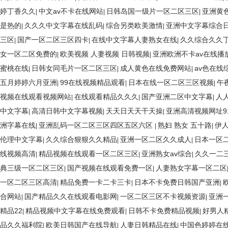
婷丁香久久
中文av不卡在线网站
日韩岛国一级片一区二区三区
亚洲黄
|
|
|
是热的
久久久中文字幕在线乱码
综合另类欧美激情
亚洲中文字幕综合
|
|
|
三区
国产一区二区三区四卡
在线中文字幕人妻熟女在线
久久综合久久
|
|
|
女一区二区免费的
欧美视频 人妻视频 日韩视频
亚洲欧洲不卡av在线播
|
|
蜜桃在线
日韩女同毛片一区二区三区
成人黄色在线免费网站
av色在线
|
|
|
五月婷婷六月亚洲
99在线视频精品观看
日本在线一区二区三区视频
午
|
|
|
视频在线观看视频网站
在线观看精品久久久
国产亚洲二区中文字幕
人
|
|
|
中文字幕
高清日韩中文字幕视频
天天日天天干天操
亚洲高清视频网址9
|
|
|
洲字幕在线
亚洲乱码一区二区三区四区五区六区
熟妇 熟女 五十路
伊
|
|
|
伦理中文字幕
久久综合狠狠久久精品
亚洲一区二区久久成人
日本一区
|
|
|
线视频高清
精品视频在线观看一区二区三区
亚洲熟女av综合
久久一二
|
|
|
典三级一区二区三区
国产视频在线观看免费一区
人妻熟女字幕一区二区
|
|
一区二区三区高清
精品免费一卡二卡三卡
日本不卡免费日韩国产亚洲
|
|
|
合网站
国产精品久久在线观看电影网
一区二区三区不卡视频资源
亚洲
|
|
|
精品22
精品视频中文字幕在线免费观看
日韩不卡免费精品视频
好男人
|
|
|
品久久福利院
欧美日韩国产在线导航
人妻日韩精品在线
中国色婷婷在
|
|
|