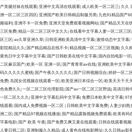
产美腿丝袜在线观看
亚洲中文高清在线观看
成人欧美一区二区三
久久
|
|
|
洲一区二区三区四区
亚洲国产欧美日韩精品制服另类
九色91精品国产6
|
|
频福利
亚洲不卡一区免费
亚洲天堂免费观看视频网站
国产精品天天在
|
|
|
三区免费
精品一区二区三区中文久久
在线看中文字幕人妻一区二区三区
|
|
区三区
av久草亚洲久草
日韩亚洲欧美高清中文字幕
激情动态中文字幕
|
|
|
|
影院精品久久
国产精品精品在线不卡
精品视频一区二区三区视频
久久
|
|
|
黄色日中文字幕中文字幕
国产日韩欧美在线中文字幕
国内自拍电影一区
|
|
二区麻豆国产
欧美一区 亚洲一区
国产青青草av在线
亚洲欧美中文字幕
|
|
|
码久久久久久蜜桃
国产午夜久久久久久
国产日韩视频综合
婷婷一区二
|
|
|
免费
岛国女优视频在线观看一区
欧美亚洲日本综合一区
欧美天天干天
|
|
|
色免费久久
一区二区三区伦理影院
国产av一区二区三区野战
高清日韩
|
|
|
一区二区久久久
亚洲中文字幕乱码中文字幕
免费日本欧美中文字幕
9
|
|
|
线观看
国内成人免费视频一区二区
日韩欧美中文字幕免费
人妻少妇熟
|
|
|
洲二区
国产精品97视频在线播放
国产精品露脸视频免费观看
欧美有码
|
|
|
字幕电影
国产 欧美 午夜
国产免费又爽又黄在线观看
日韩在线观看视频
|
|
|
人妻日韩二区
亚洲制服久久精品
成人黄色在线电影网址
久久日韩av影
|
|
|