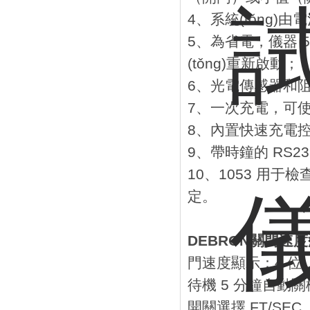
4、系統(tǒng
5、為省電，儀器 
(tǒng)重新啟動；
6、光電傳感器和
7、一次充電，可使
8、內置快速充電控
9、帶時鐘的 RS2
10、1053 用于
定。
DEBRON關門速
門速度顯示：4 位LC
待機 5 分鐘自動
開關選擇 FT/SEC