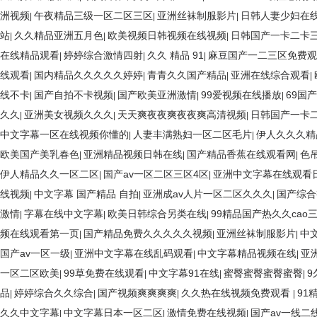
洲视频
午夜精品三级一区二区三区
亚洲丝袜制服影片
日韩人妻少妇在
|
|
|
站
久久精品亚洲五月色
欧美视频日韩视频在线视频
日韩国产一卡二卡
|
|
|
在线精品观看
婷婷综合激情四射
久久 精品 91
麻豆国产一二三区免费观
|
|
|
线观看
国内精品久久久久久婷婷
青青久久国产精品
亚洲在线综合观看
|
|
|
|
线不卡
国产自拍不卡视频
国产欧美亚洲激情
99爱视频在线播放
69国
|
|
|
|
久久
亚洲美女视频久久久
天天爽夜夜爽夜夜爽高清视频
日韩国产一卡
|
|
|
中文字幕一区在线视频你懂的
人妻丰满熟妇一区二区毛片
伊人久久久精
|
|
欧美国产美乳春色
亚洲精品视频日韩在线
国产精品香蕉在线观看网
色
|
|
|
伊人精品久久一区二区
国产av一区二区三区4区
亚洲中文字幕在线观看
|
|
线视频
中文字幕 国产精品 自拍
亚洲成av人片一区二区久久久
国产综合
|
|
|
激情
字幕在线中文字幕
欧美日韩综合另类在线
99精品国产热久久cao
|
|
|
频在线观看第一页
国产精品免费久久久久久视频
亚洲丝袜制服影片
中
|
|
|
国产av一区一级
亚洲中文字幕在线乱码观看
中文字幕精品视频在线
亚
|
|
|
一区二区欧美
99草免费在线观看
中文字幕91在线
蜜臀蜜臀蜜臀蜜臀
9
|
|
|
|
品
婷婷综合久久综合
国产视频爽爽爽爽
久久热在线视频免费观看
91
|
|
|
|
久久中文字幕
中文字幕日本一区二区
激情免费在线视频
国产av一线二
|
|
|