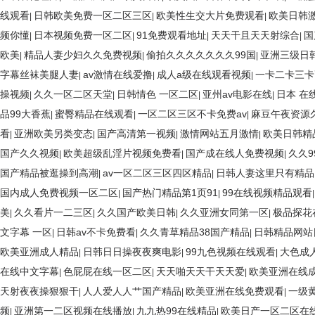
线观看
日韩欧美免费一区二区三区
欧美性生交大片免费观看
欧美日韩
|
|
|
频你懂
日本视频免费一区二区
91免费观看地址
天天干且天天射综合
国
|
|
|
|
欧美
精品人妻少妇久久免费视频
偷拍久久久久久久久99国
亚洲三级日
|
|
|
字幕丝袜美腿人妻
av激情在线爱撸
成人a级在线观看视频
一卡二卡三卡
|
|
|
操视频
久久一区二区天堂
日韩情色 一区二区
亚州av电影在线
日本 在
|
|
|
|
品99大香蕉
蜜臀精品在线观看
一区二区三区不卡免费av
麻豆午夜资源
|
|
|
看
亚洲欧美另类变态
国产高清第一视频
激情网站五月激情
欧美日韩精
|
|
|
|
国产久久视频
欧美超级乱淫片视频免费看
国产成在线人免费视频
久久9
|
|
|
国产精品被逛操到高潮
av一区二区三区四区精品
日韩人妻这里只有精品
|
|
国内成人免费视频一区二区
国产热门精品第1页91
99在线视频精品观看
|
|
美
久久看片一二三区
久久国产欧美日韩
久久亚洲女同第一区
极品探花
|
|
|
|
文字幕 一区
日韩av不卡免费看
久久青草精品38国产精品
日韩精品网站
|
|
|
欧美亚洲成人精品
日韩日日操夜夜爽电影
99九色视频在线观看
大色成
|
|
|
在线中文字幕
色屁屁在线一区二区
天天啪天天干天天爱
欧美亚洲在线
|
|
|
天射夜夜操狠狠干
人人爱人人艹国产精品
欧美亚洲在线免费观看
一级
|
|
|
频
亚洲第一二区视频在线播放
九九热99在线精品
欧美日产一区二区在
|
|
|